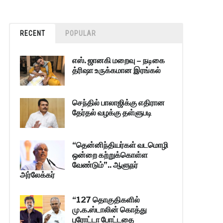
RECENT
POPULAR
எஸ். ஜானகி மறைவு – நடிகை
த்ரிஷா உருக்கமான இரங்கல்
செந்தில் பாலாஜிக்கு எதிரான
தேர்தல் வழக்கு தள்ளுபடி
“தென்னிந்தியர்கள் வடமொழி
ஒன்றை கற்றுக்கொள்ள
வேண்டும்”.. ஆளுநர்
அர்லேக்கர்
“127 தொகுதிகளில்
மு.க.ஸ்டாலின் கொத்து
புரோட்டா போட்டதை