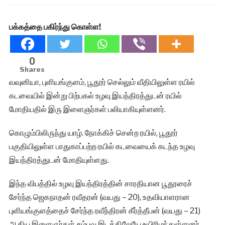
பக்கத்தை பகிர்ந்து கொள்ள!
0
Shares
வவுனியா, புளியங்குளம், பூதூர் செல்லும் வீதியிலுள்ள ரயில்
கடவையில் இன்று பிற்பகல் உழவு இயந்திரத்துடன் ரயில்
மோதியதில் இரு இளைஞர்கள் பலியாகியுள்ளனர்.
கொழும்பிலிருந்து யாழ். நோக்கிச் சென்ற ரயில், பூதூர்
பகுதியிலுள்ள பாதுகாப்பற்ற ரயில் கடவையைக் கடந்த உழவு
இயந்திரத்துடன் மோதியுள்ளது.
இந்த விபத்தில் உழவு இயந்திரத்தின் சாரதியான பூதூரைச்
சேர்ந்த ஜெகநாதன் ரவீதரன் (வயது – 20), உதவியாளரான
புளியங்குளத்தைச் சேர்ந்த ரவீந்திரன் கீர்த்தீபன் (வயது – 21)
ஆகிய இளைஞர்கள் சம்பவ இடத்திலேயே உயிரிழந்துள்ளனர்.