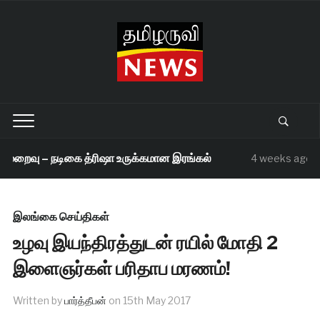
 மறைவு – நடிகை த்ரிஷா உருக்கமான இரங்கல்
ச
4 weeks ago
இலங்கை செய்திகள்
உழவு இயந்திரத்துடன் ரயில் மோதி 2
இளைஞர்கள் பரிதாப மரணம்!
Written by
பார்த்தீபன்
on
15th May 2017