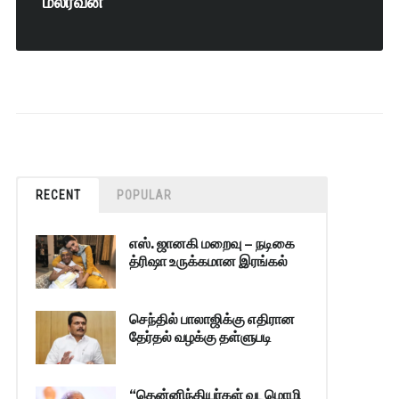
மலரவன்
RECENT
POPULAR
எஸ். ஜானகி மறைவு – நடிகை
த்ரிஷா உருக்கமான இரங்கல்
செந்தில் பாலாஜிக்கு எதிரான
தேர்தல் வழக்கு தள்ளுபடி
“தென்னிந்தியர்கள் வடமொழி