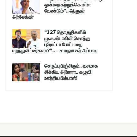
ஒன்றை கற்றுக்கொள்ள
வேண்டும்”.. ஆளுநர்
அர்லேக்கர்
“127 தொகுதிகளில்
மு.க.ஸ்டாலின் கொத்து
புரோட்டா போட்டதை
மறந்துவிட்டீர்களா?”.. – சபாநாயகர் அப்பாவு
செருப்பு பிஞ்சிரும்.. வசமாக
சிக்கிய அரோரா.. கழுவி
ஊற்றிய பிக்பாஸ்!