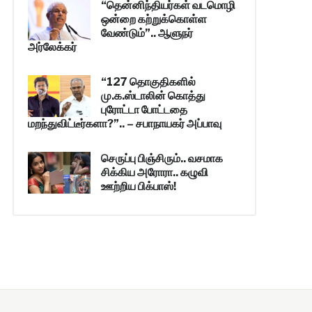
“தென்னிந்தியர்கள் வடமொழி
ஒன்றை கற்றுக்கொள்ள
வேண்டும்”.. ஆளுநர்
அர்லேக்கர்
“127 தொகுதிகளில்
மு.க.ஸ்டாலின் கொத்து
புரோட்டா போட்டதை
மறந்துவிட்டீர்களா?”.. – சபாநாயகர் அப்பாவு
செருப்பு பிஞ்சிரும்.. வசமாக
சிக்கிய அரோரா.. கழுவி
ஊற்றிய பிக்பாஸ்!