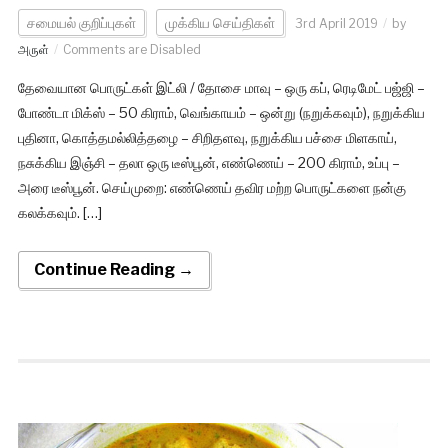
சமையல் குறிப்புகள்
முக்கிய செய்திகள்
3rd April 2019
by
அருள்
Comments are Disabled
தேவையான பொருட்கள் இட்லி / தோசை மாவு – ஒரு கப், ரெடிமேட் பஜ்ஜி –
போண்டா மிக்ஸ் – 50 கிராம், வெங்காயம் – ஒன்று (நறுக்கவும்), நறுக்கிய
புதினா, கொத்தமல்லித்தழை – சிறிதளவு, நறுக்கிய பச்சை மிளகாய்,
நசுக்கிய இஞ்சி – தலா ஒரு டீஸ்பூன், எண்ணெய் – 200 கிராம், உப்பு –
அரை டீஸ்பூன். செய்முறை: எண்ணெய் தவிர மற்ற பொருட்களை நன்கு
கலக்கவும். […]
Continue Reading →