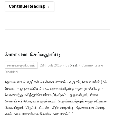
Continue Reading →
சோள வடை செய்வது எப்படி
சமையல் குறிப்புகள்
28th July 2018
by
அருள்
Comments are
Disabled
தேவையான பொருட்கள் வெள்ளை சோளம் – ஒரு கப், சோயா சங்ஸ் (மீல்
மேக்கர்) – ஒரு கைப்பிடி அளவு, உருளைக்கிழங்கு – ஒன்று (பெரியது –
வேகவைத்து மசித்துக்கொள்ளவும்), சீரகம் – ஒரு டீஸ்பூன், பச்சை
மிளகாய் – 2 (பொடியாக நறுக்கவும்), பெருங்காயத்தூள் – ஒரு சிட்டிகை,
மிளகாய்தூள் (விருப்பப் பட்டால்) – சிறிதளவு, உப்பு – தேவையான அளவு.
செய்முறை: சோளத்தை இரண்டு மணி நேரம் […]