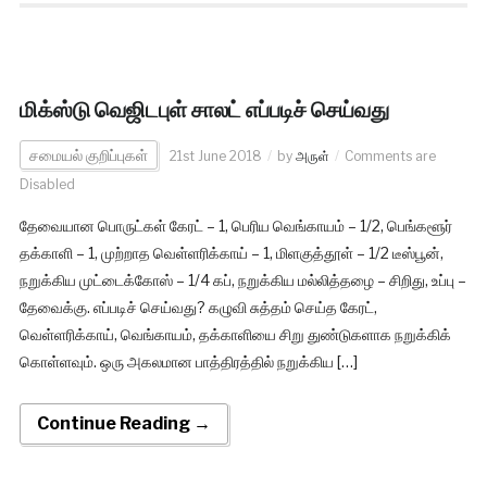
மிக்ஸ்டு வெஜிடபுள் சாலட் எப்படிச் செய்வது
சமையல் குறிப்புகள்
21st June 2018
by
அருள்
Comments are
Disabled
தேவையான பொருட்கள் கேரட் – 1, பெரிய வெங்காயம் – 1/2, பெங்களூர்
தக்காளி – 1, முற்றாத வெள்ளரிக்காய் – 1, மிளகுத்தூள் – 1/2 டீஸ்பூன்,
நறுக்கிய முட்டைக்கோஸ் – 1/4 கப், நறுக்கிய மல்லித்தழை – சிறிது, உப்பு –
தேவைக்கு. எப்படிச் செய்வது? கழுவி சுத்தம் செய்த கேரட்,
வெள்ளரிக்காய், வெங்காயம், தக்காளியை சிறு துண்டுகளாக நறுக்கிக்
கொள்ளவும். ஒரு அகலமான பாத்திரத்தில் நறுக்கிய […]
Continue Reading →