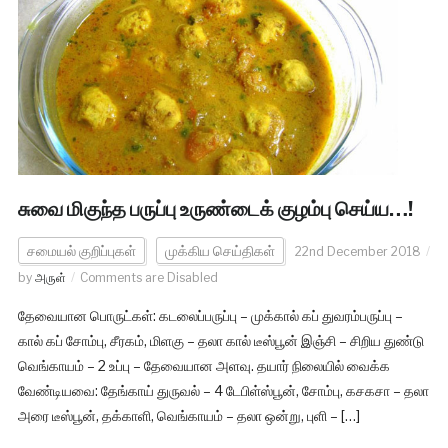
சுவை மிகுந்த பருப்பு உருண்டைக் குழம்பு செய்ய…!
சமையல் குறிப்புகள்
முக்கிய செய்திகள்
22nd December 2018
by
அருள்
Comments are Disabled
தேவையான பொருட்கள்: கடலைப்பருப்பு – முக்கால் கப் துவரம்பருப்பு –
கால் கப் சோம்பு, சீரகம், மிளகு – தலா கால் டீஸ்பூன் இஞ்சி – சிறிய துண்டு
வெங்காயம் – 2 உப்பு – தேவையான அளவு. தயார் நிலையில் வைக்க
வேண்டியவை: தேங்காய் துருவல் – 4 டேபிள்ஸ்பூன், சோம்பு, கசகசா – தலா
அரை டீஸ்பூன், தக்காளி, வெங்காயம் – தலா ஒன்று, புளி – […]