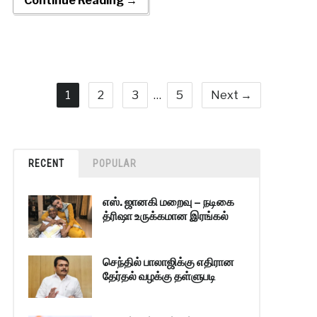
Continue Reading →
1
2
3
…
5
Next →
RECENT
POPULAR
எஸ். ஜானகி மறைவு – நடிகை
த்ரிஷா உருக்கமான இரங்கல்
செந்தில் பாலாஜிக்கு எதிரான
தேர்தல் வழக்கு தள்ளுபடி