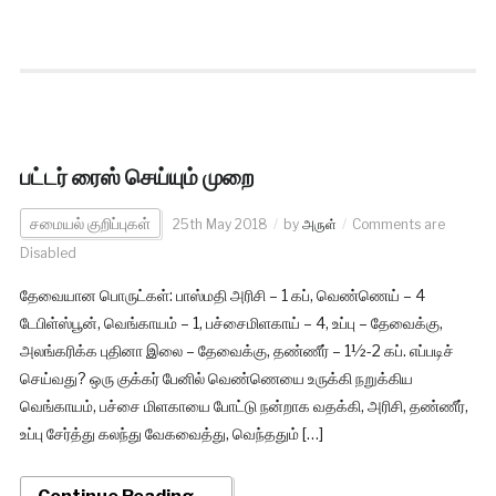
பட்டர் ரைஸ் செய்யும் முறை
சமையல் குறிப்புகள்
25th May 2018
by
அருள்
Comments are
Disabled
தேவையான பொருட்கள்: பாஸ்மதி அரிசி – 1 கப், வெண்ணெய் – 4
டேபிள்ஸ்பூன், வெங்காயம் – 1, பச்சைமிளகாய் – 4, உப்பு – தேவைக்கு,
அலங்கரிக்க புதினா இலை – தேவைக்கு, தண்ணீர் – 1½-2 கப். எப்படிச்
செய்வது? ஒரு குக்கர் பேனில் வெண்ணெயை உருக்கி நறுக்கிய
வெங்காயம், பச்சை மிளகாயை போட்டு நன்றாக வதக்கி, அரிசி, தண்ணீர்,
உப்பு சேர்த்து கலந்து வேகவைத்து, வெந்ததும் […]