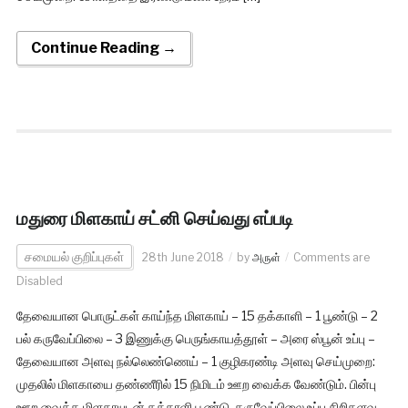
Continue Reading →
மதுரை மிளகாய் சட்னி செய்வது எப்படி
சமையல் குறிப்புகள்
28th June 2018
by
அருள்
Comments are
Disabled
தேவையான பொருட்கள் காய்ந்த மிளகாய் – 15 தக்காளி – 1 பூண்டு – 2
பல் கருவேப்பிலை – 3 இணுக்கு பெருங்காயத்தூள் – அரை ஸ்பூன் உப்பு –
தேவையான அளவு நல்லெண்ணெய் – 1 குழிகரண்டி அளவு செய்முறை:
முதலில் மிளகாயை தண்ணீரில் 15 நிமிடம் ஊற வைக்க வேண்டும். பின்பு
ஊற வைத்த மிளகாயுடன் தக்காளி பூண்டு, கருவேப்பிலை உப்பு சிறிதளவு