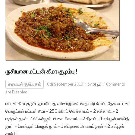
ருசியான மட்டன் கீமா குழம்பு !
சமையல் குறிப்புகள்
6th September 2019
by
அருள்
Comments
are Disabled
மட்டன் கீமா குழம்பு தயாரிப்பது எவ்வாறு என்பதை பார்ப்போம் தேவையான
பொருட்கள் மட்டன் கீமா – 250 கிராம் வெங்காயம் – 2 தக்காளி – 2
மஞ்சள் தூள் – 1/2 டீஸ்பூன் பச்சை மிளகாய் – 2 சீரகம் – 1 டீஸ்பூன் மல்லித்
தூள் – 1 டீஸ்பூன் மிளகுத் தூள் – 1 சிட்டிகை மிளகாய் தூள் – 2 டீஸ்பூன்
கரம் […]