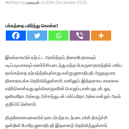
Written by
மலரவன்
on
15th December 2025
பக்கத்தை பகிர்ந்து கொள்ள!
இலங்கையில் ஏற்பட்ட அனர்த்தம், நிலைபேறாகவும்
படிப்படியாகவும் வளர்ச்சியடைந்து வந்த பொருளாதாரத்தில் பாரிய
தாக்கத்தை ஏற்படுத்தியுள்ளது என்று ஜனாதிபதி அநுரகுமார
திஸாநாயக்க தெரிவித்துள்ளார். எனினும், இத்தகைய சவாலை
எதிர்கொள்வது ஒவ்வொருவரின் பொறுப்பு என்பதுடன், ஓடி
ஒளிவதோ அல்லது அச்சத்துடன் பார்ப்பதோ அல்ல என்றும் அவர்
குறிப்பிட்டுள்ளார்.
திருகோணமலையில் நடைபெற்ற கடற்படையின் நிகழ்ச்சி
ஒன்றின் போதே ஜனாதிபதி இதனைத் தெரிவித்துள்ளார்.