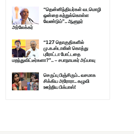
“தென்னிந்தியர்கள் வடமொழி
ஒன்றை கற்றுக்கொள்ள
வேண்டும்”.. ஆளுநர்
அர்லேக்கர்
“127 தொகுதிகளில்
மு.க.ஸ்டாலின் கொத்து
புரோட்டா போட்டதை
மறந்துவிட்டீர்களா?”.. – சபாநாயகர் அப்பாவு
செருப்பு பிஞ்சிரும்.. வசமாக
சிக்கிய அரோரா.. கழுவி
ஊற்றிய பிக்பாஸ்!