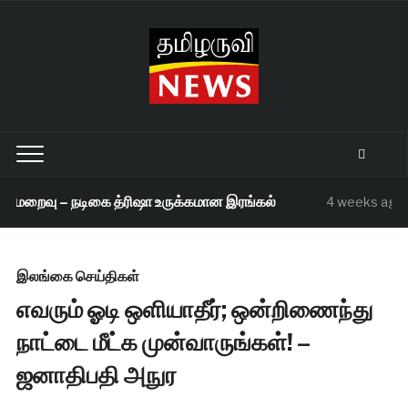
ி மறைவு – நடிகை த்ரிஷா உருக்கமான இரங்கல்
4 weeks ago
இலங்கை செய்திகள்
எவரும் ஓடி ஒளியாதீர்; ஒன்றிணைந்து
நாட்டை மீட்க முன்வாருங்கள்! –
ஜனாதிபதி அநுர