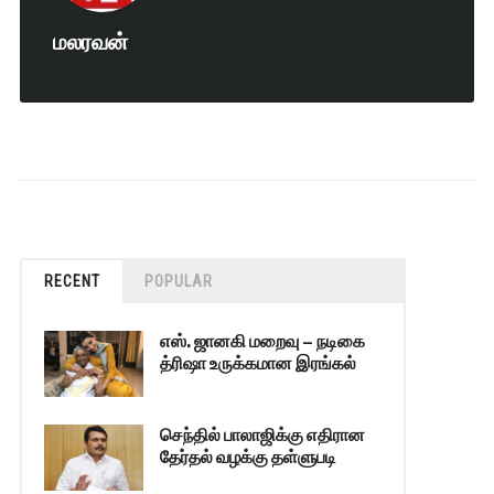
மலரவன்
RECENT
POPULAR
எஸ். ஜானகி மறைவு – நடிகை
த்ரிஷா உருக்கமான இரங்கல்
செந்தில் பாலாஜிக்கு எதிரான
தேர்தல் வழக்கு தள்ளுபடி