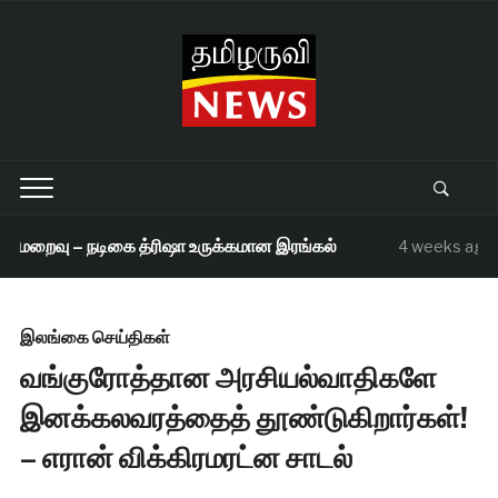
 மறைவு – நடிகை த்ரிஷா உருக்கமான இரங்கல்
4 weeks ago
இலங்கை செய்திகள்
வங்குரோத்தான அரசியல்வாதிகளே
இனக்கலவரத்தைத் தூண்டுகிறார்கள்!
– எரான் விக்கிரமரட்ன சாடல்