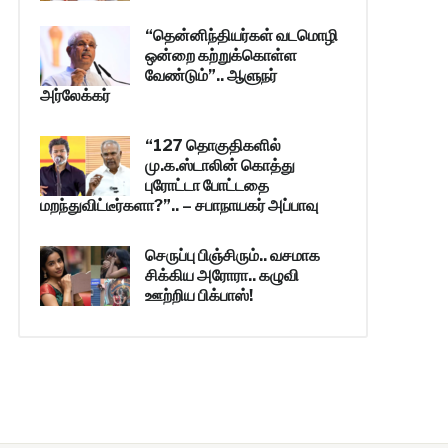
“தென்னிந்தியர்கள் வடமொழி
ஒன்றை கற்றுக்கொள்ள
வேண்டும்”.. ஆளுநர்
அர்லேக்கர்
“127 தொகுதிகளில்
மு.க.ஸ்டாலின் கொத்து
புரோட்டா போட்டதை
மறந்துவிட்டீர்களா?”.. – சபாநாயகர் அப்பாவு
செருப்பு பிஞ்சிரும்.. வசமாக
சிக்கிய அரோரா.. கழுவி
ஊற்றிய பிக்பாஸ்!