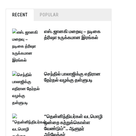
RECENT
POPULAR
எஸ். ஜானகி மறைவு – நடிகை
த்ரிஷா உருக்கமான இரங்கல்
செந்தில் பாலாஜிக்கு எதிரான
தேர்தல் வழக்கு தள்ளுபடி
“தென்னிந்தியர்கள் வடமொழி
ஒன்றை கற்றுக்கொள்ள
வேண்டும்”.. ஆளுநர்
அர்லேக்கர்