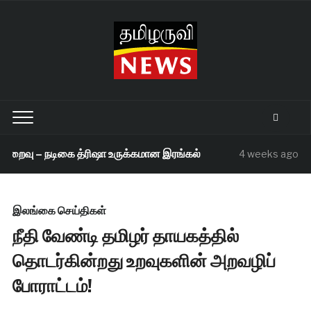
றைவு – நடிகை த்ரிஷா உருக்கமான இரங்கல்
செந
4 weeks ago
இலங்கை செய்திகள்
நீதி வேண்டி தமிழர் தாயகத்தில்
தொடர்கின்றது உறவுகளின் அறவழிப்
போராட்டம்!