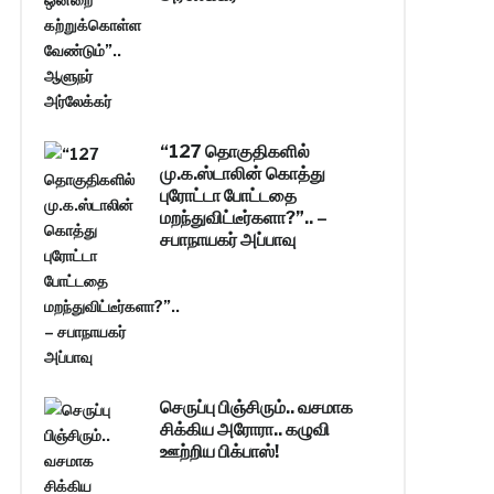
“127 தொகுதிகளில்
மு.க.ஸ்டாலின் கொத்து
புரோட்டா போட்டதை
மறந்துவிட்டீர்களா?”.. –
சபாநாயகர் அப்பாவு
செருப்பு பிஞ்சிரும்.. வசமாக
சிக்கிய அரோரா.. கழுவி
ஊற்றிய பிக்பாஸ்!