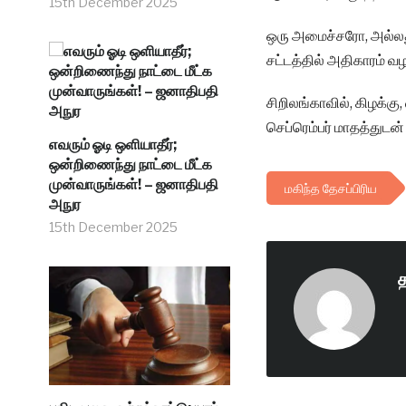
15th December 2025
ஒரு அமைச்சரோ, அல்லத
சட்டத்தில் அதிகாரம் வழங
சிறிலங்காவில், கிழக்க
செப்ரெம்பர் மாதத்துடன
எவரும் ஓடி ஒளியாதீர்;
ஒன்றிணைந்து நாட்டை மீட்க
முன்வாருங்கள்! – ஜனாதிபதி
மகிந்த தேசப்பிரிய
அநுர
15th December 2025