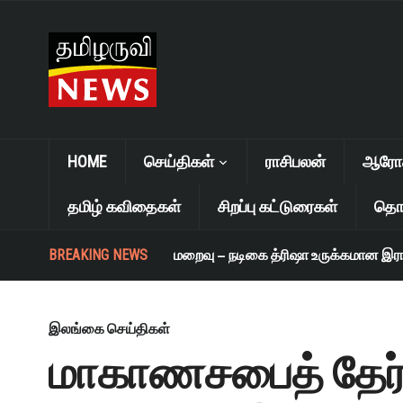
HOME
செய்திகள்
ராசிபலன்
ஆரோக்
தமிழ் கவிதைகள்
சிறப்பு கட்டுரைகள்
தொழ
BREAKING NEWS
எஸ். ஜானகி மறைவு – நடிகை த்ரிஷா உருக்கமான இரங்கல
இலங்கை செய்திகள்
மாகாணசபைத் தேர்த