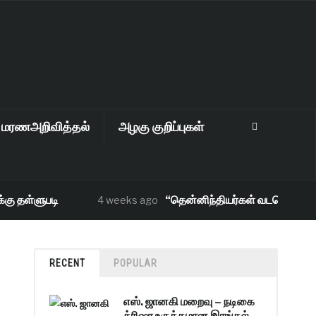
மரணஅறிவித்தல்
அழகு குறிப்புகள்
 தள்ளுபடி
“தென்னிந்தியர்கள் வடமொழி ஒன்றை 
4 weeks ago
RECENT
POPULAR
எஸ். ஜானகி மறைவு – நடிகை
த்ரிஷா உருக்கமான இரங்கல்