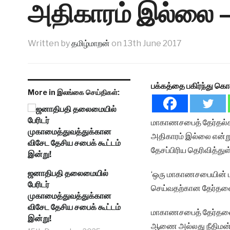
அதிகாரம் இல்லை – 
Written by
தமிழ்மாறன்
on
13th June 2017
பக்கத்தை பகிர்ந்து கொ
More in இலங்கை செய்திகள்:
மாகாணசபைத் தேர்தல்க
அதிகாரம் இல்லை என்று
தேசப்பிரிய தெரிவித்துள்
ஜனாதிபதி தலைமையில்
‘ஒரு மாகாணசபையின் பதவ
பேரிடர்
செய்வதற்கான தேர்தலை
முகாமைத்துவத்துக்கான
விசேட தேசிய சபைக் கூட்டம்
மாகாணசபைத் தேர்தலைப
இன்று!
ஆணை அல்லது நீதிமன்ற தீ