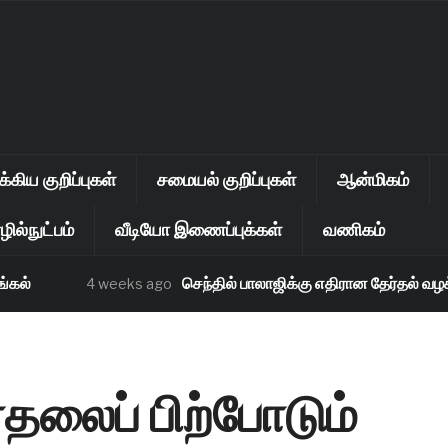
கிய குறிப்புகள்
சமையல் குறிப்புகள்
ஆன்மிகம்
ில்நுட்பம்
வீடியோ இணைப்புக்கள்
வணிகம்
்
செந்தில் பாலாஜிக்கு எதிரான தேர்தல் வழக்கு
4 weeks ago
லைப் பிற்போடும்