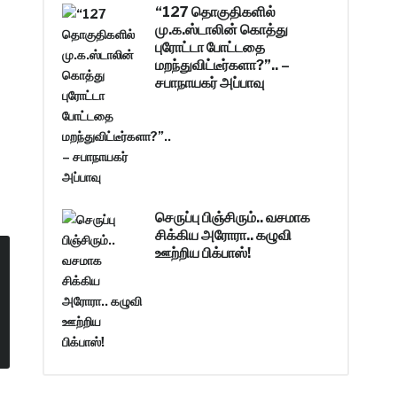
“127 தொகுதிகளில்
மு.க.ஸ்டாலின் கொத்து
புரோட்டா போட்டதை
மறந்துவிட்டீர்களா?”.. –
சபாநாயகர் அப்பாவு
செருப்பு பிஞ்சிரும்.. வசமாக
சிக்கிய அரோரா.. கழுவி
ஊற்றிய பிக்பாஸ்!