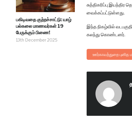
சுத்திகரிப்பு இயந்திர 
வைக்கப்பட்டுள்ளது.
பகிடிவதை குற்றச்சாட்டு: யாழ்
பல்கலை மாணவர்கள் 19
இந்த நிகழ்வில் வடபகுத
பேருக்கும் பிணை!
கலந்து கொண்டனர்.
13th December 2025
ஊர்காவற்துறை புனித ம