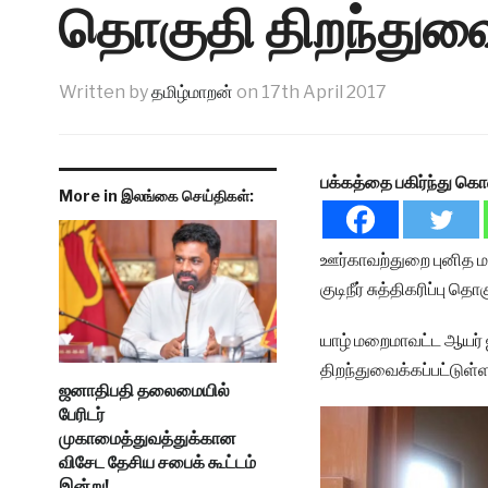
தொகுதி திறந்துவை
Written by
தமிழ்மாறன்
on
17th April 2017
பக்கத்தை பகிர்ந்து கொ
More in இலங்கை செய்திகள்:
ஊர்காவற்துறை புனித ம
குடிநீர் சுத்திகரிப்பு த
யாழ் மறைமாவட்ட ஆயர்
திறந்துவைக்கப்பட்டுள்ள
ஜனாதிபதி தலைமையில்
பேரிடர்
முகாமைத்துவத்துக்கான
விசேட தேசிய சபைக் கூட்டம்
இன்று!