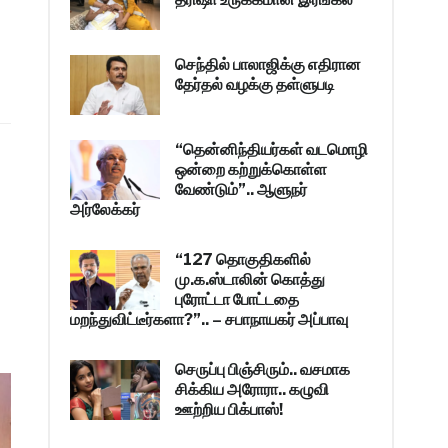
செந்தில் பாலாஜிக்கு எதிரான
தேர்தல் வழக்கு தள்ளுபடி
“தென்னிந்தியர்கள் வடமொழி
ஒன்றை கற்றுக்கொள்ள
வேண்டும்”.. ஆளுநர்
அர்லேக்கர்
“127 தொகுதிகளில்
மு.க.ஸ்டாலின் கொத்து
புரோட்டா போட்டதை
மறந்துவிட்டீர்களா?”.. – சபாநாயகர் அப்பாவு
செருப்பு பிஞ்சிரும்.. வசமாக
சிக்கிய அரோரா.. கழுவி
ஊற்றிய பிக்பாஸ்!