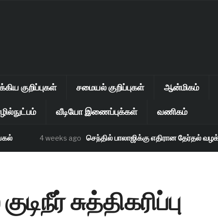
கிய குறிப்புகள்
சமையல் குறிப்புகள்
ஆன்மிகம்
ில்நுட்பம்
வீடியோ இணைப்புக்கள்
வணிகம்
செந்தில் பாலாஜிக்கு எதிரான தேர்தல் வழக்கு தள
4 weeks ago
ிநீர் சுத்திகரிப்பு