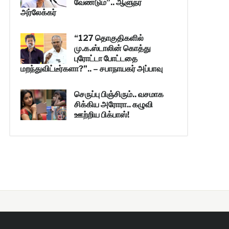
வேண்டும்”.. ஆளுநர்
அர்லேக்கர்
“127 தொகுதிகளில்
மு.க.ஸ்டாலின் கொத்து
புரோட்டா போட்டதை
மறந்துவிட்டீர்களா?”.. – சபாநாயகர் அப்பாவு
செருப்பு பிஞ்சிரும்.. வசமாக
சிக்கிய அரோரா.. கழுவி
ஊற்றிய பிக்பாஸ்!