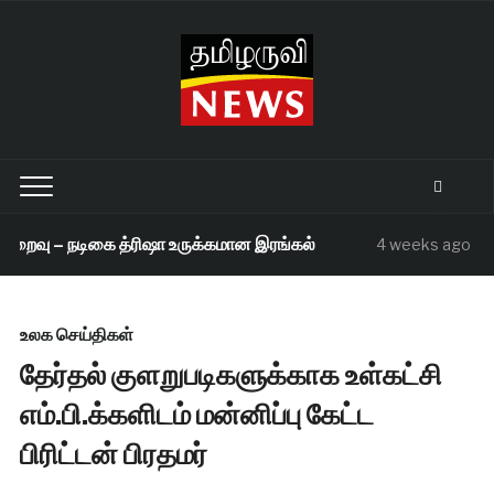
றைவு – நடிகை த்ரிஷா உருக்கமான இரங்கல்
செந
4 weeks ago
உலக செய்திகள்
தேர்தல் குளறுபடிகளுக்காக உள்கட்சி
எம்.பி.க்களிடம் மன்னிப்பு கேட்ட
பிரிட்டன் பிரதமர்