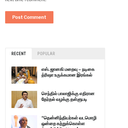
RECENT
POPULAR
எஸ். ஜானகி மறைவு – நடிகை
த்ரிஷா உருக்கமான இரங்கல்
செந்தில் பாலாஜிக்கு எதிரான
தேர்தல் வழக்கு தள்ளுபடி
“தென்னிந்தியர்கள் வடமொழி
ஒன்றை கற்றுக்கொள்ள