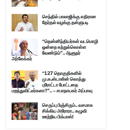
செந்தில் பாலாஜிக்கு எதிரான
தேர்தல் வழக்கு தள்ளுபடி
“தென்னிந்தியர்கள் வடமொழி
ஒன்றை கற்றுக்கொள்ள
வேண்டும்”.. ஆளுநர்
அர்லேக்கர்
“127 தொகுதிகளில்
மு.க.ஸ்டாலின் கொத்து
புரோட்டா போட்டதை
மறந்துவிட்டீர்களா?”.. – சபாநாயகர் அப்பாவு
செருப்பு பிஞ்சிரும்.. வசமாக
சிக்கிய அரோரா.. கழுவி
ஊற்றிய பிக்பாஸ்!