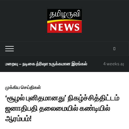
 மறைவு – நடிகை த்ரிஷா உருக்கமான இரங்கல்
4 weeks ago
முக்கிய செய்திகள்
‘சூழல் புனிதமானது’ நிகழ்ச்சித்திட்டம்
ஜனாதிபதி தலைமையில் கண்டியில்
ஆரம்பம்!