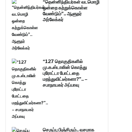
“தென்னிந்தியர்கள் வடமொழி
ஒன்றை கற்றுக்கொள்ள
வேண்டும்”.. ஆளுநர்
அர்லேக்கர்
“127 தொகுதிகளில்
மு.க.ஸ்டாலின் கொத்து
புரோட்டா போட்டதை
மறந்துவிட்டீர்களா?”.. –
சபாநாயகர் அப்பாவு
செருப்பு பிஞ்சிரும்.. வசமாக