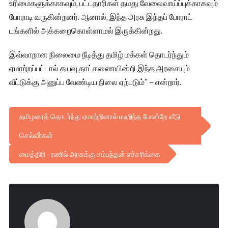
உரிமைகளுக்காகவும், பட்டதாரிகள் தமது வேலைவாய்ப்புக்காகவும்
போராடி வருகின்றனர். ஆனால், இந்த அரசு இந்தப் போராட்
டங்களில் அக்கறைகொள்ளாமல் இருக்கின்றது.
இவ்வாறான நிலைமை நீடித்து தமிழ் மக்கள் தொடர்ந்தும்
ஏமாற்றப்பட்டால் தயவு தாட்சணையின்றி இந்த அரசையும்
வீட்டுக்கு அனுப்ப வேண்டிய நிலை ஏற்படும்” – என்றார்.
தமிழரைத் தொடர்ந்து ஏமாற்றினால் மஹிந்த போன்றே வீடு
செல்வீர்கள்
மைத்திரி - ரணில் அரசுக்கு சம்பந்தன் எச்சரிக்கை