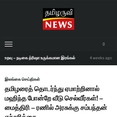
றைவு – நடிகை த்ரிஷா உருக்கமான இரங்கல்
செந
4 weeks ago
இலங்கை செய்திகள்
தமிழரைத் தொடர்ந்து ஏமாற்றினால்
மஹிந்த போன்றே வீடு செல்வீர்கள்! –
மைத்திரி – ரணில் அரசுக்கு சம்பந்தன்
எச்சரிக்கை