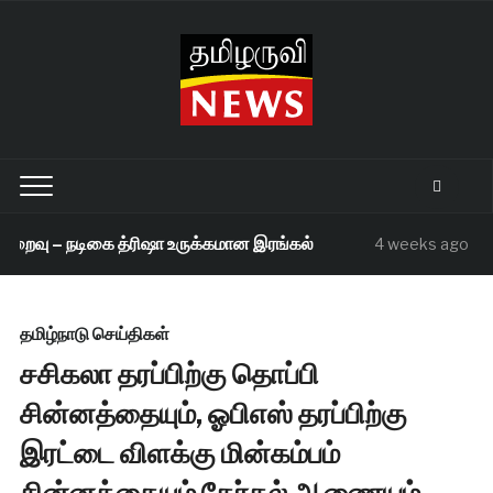
றைவு – நடிகை த்ரிஷா உருக்கமான இரங்கல்
செந
4 weeks ago
தமிழ்நாடு செய்திகள்
சசிகலா தரப்பிற்கு தொப்பி
சின்னத்தையும், ஓபிஎஸ் தரப்பிற்கு
இரட்டை விளக்கு மின்கம்பம்
சின்னத்தையும் தேர்தல் ஆணையம்