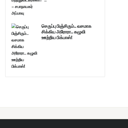
செருப்பு பிஞ்சிரும்.. வசமாக
சிக்கிய அரோரா.. கழுவி
ஊற்றிய பிக்பாஸ்!