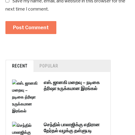
Save my name, email, and website in this browser for the
next time I comment.
RECENT
POPULAR
எஸ். ஜானகி மறைவு – நடிகை
த்ரிஷா உருக்கமான இரங்கல்
செந்தில் பாலாஜிக்கு எதிரான
தேர்தல் வழக்கு தள்ளுபடி