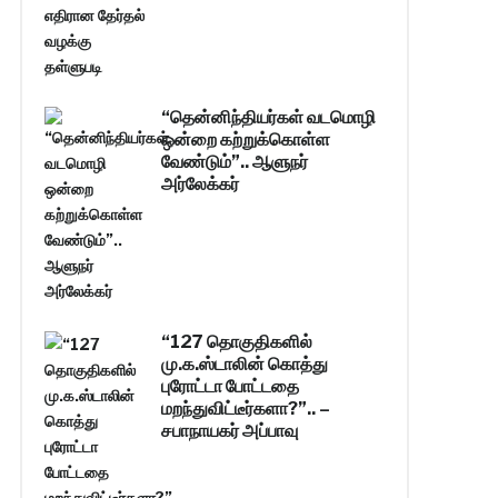
“தென்னிந்தியர்கள் வடமொழி
ஒன்றை கற்றுக்கொள்ள
வேண்டும்”.. ஆளுநர்
அர்லேக்கர்
“127 தொகுதிகளில்
மு.க.ஸ்டாலின் கொத்து
புரோட்டா போட்டதை
மறந்துவிட்டீர்களா?”.. –
சபாநாயகர் அப்பாவு