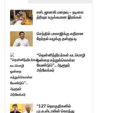
எஸ். ஜானகி மறைவு – நடிகை
த்ரிஷா உருக்கமான இரங்கல்
செந்தில் பாலாஜிக்கு எதிரான
தேர்தல் வழக்கு தள்ளுபடி
“தென்னிந்தியர்கள் வடமொழி
ஒன்றை கற்றுக்கொள்ள
வேண்டும்”.. ஆளுநர்
அர்லேக்கர்
“127 தொகுதிகளில்
மு.க.ஸ்டாலின் கொத்து