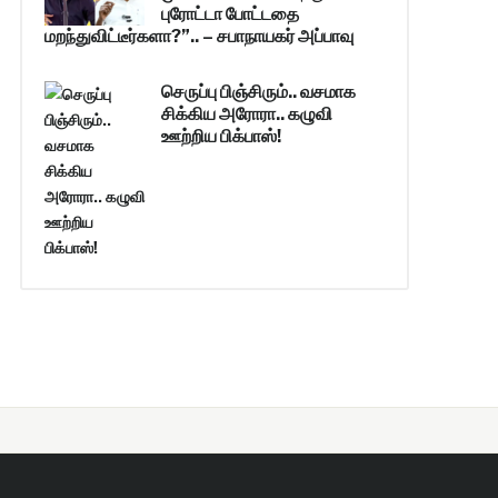
புரோட்டா போட்டதை
மறந்துவிட்டீர்களா?”.. – சபாநாயகர் அப்பாவு
செருப்பு பிஞ்சிரும்.. வசமாக
சிக்கிய அரோரா.. கழுவி
ஊற்றிய பிக்பாஸ்!