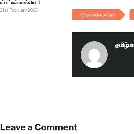
ஸ்பாட்டில் லாஸ்லியா !
21st February 2020
யாழ் இசைக்கருவிகள்
தமிழ்ம
Leave a Comment