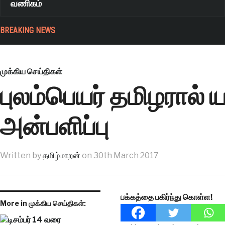
வணிகம்
BREAKING NEWS
முக்கிய செய்திகள்
புலம்பெயர் தமிழரால்
அன்பளிப்பு
Written by
தமிழ்மாறன்
on
30th March 2017
பக்கத்தை பகிர்ந்து கொள்ள!
More in முக்கிய செய்திகள்: