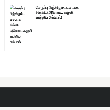
செருப்பு பிஞ்சிரும்.. வசமாக
சிக்கிய அரோரா.. கழுவி
ஊற்றிய பிக்பாஸ்!