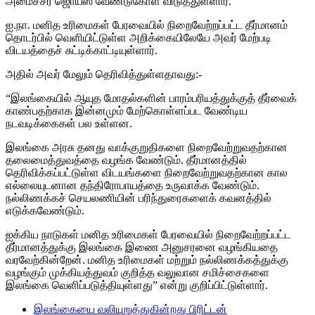
அமைச்சர் ஜொய்ஸ் வேண்டுகோள் விடுத்துள்ளார்.
ஐ.நா. மனித உரிமைகள் பேரவையில் நிறைவேற்றப்பட்ட தீர்மானம்
தொடர்பில் வெளியிட்டுள்ள அறிக்கையிலேயே அவர் மேற்படி
விடயத்தைச் சுட்டிக்காட்டியுள்ளார்.
அதில் அவர் மேலும் தெரிவித்துள்ளதாவது:-
“இலங்கையில் ஆயுத மோதல்களின் பாரம்பரியத்துக்குத் தீர்வைக்
காண்பதற்காக இன்னமும் மேற்கொள்ளப்பட வேண்டிய
நடவடிக்கைகள் பல உள்ளன.
இலங்கை அரசு தனது வாக்குறுதிகளை நிறைவேற்றுவதற்கான
தலைமைத்துவத்தை வழங்க வேண்டும். தீர்மானத்தில்
தெரிவிக்கப்பட்டுள்ள விடயங்களை நிறைவேற்றுவதற்கான கால
எல்லையுடனான தந்திரோபாயத்தை உருவாக்க வேண்டும்.
நல்லிணக்கச் செயலணியின் பரிந்துரைகளைக் கவனத்தில்
எடுக்கவேண்டும்.
ஐக்கிய நாடுகள் மனித உரிமைகள் பேரவையில் நிறைவேற்றப்பட்ட
தீர்மானத்துக்கு இலங்கை இணை அனுசரனை வழங்கியதை
வரவேற்கின்றேன். மனித உரிமைகள் மற்றும் நல்லிணக்கத்துக்கு
வழங்கும் முக்கியத்துவம் குறித்த வலுவான சமிச்சைகளை
இலங்கை வெளிப்படுத்தியுள்ளது” என்று குறிப்பிட்டுள்ளார்.
இலங்கையை வலியுறுத்துகின்றது பிரிட்டன்