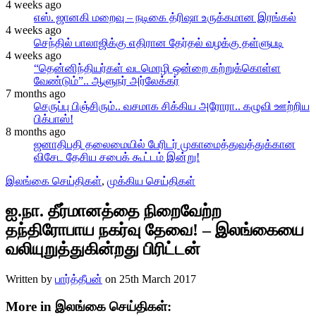
4 weeks ago
எஸ். ஜானகி மறைவு – நடிகை த்ரிஷா உருக்கமான இரங்கல்
4 weeks ago
செந்தில் பாலாஜிக்கு எதிரான தேர்தல் வழக்கு தள்ளுபடி
4 weeks ago
“தென்னிந்தியர்கள் வடமொழி ஒன்றை கற்றுக்கொள்ள
வேண்டும்”.. ஆளுநர் அர்லேக்கர்
7 months ago
செருப்பு பிஞ்சிரும்.. வசமாக சிக்கிய அரோரா.. கழுவி ஊற்றிய
பிக்பாஸ்!
8 months ago
ஜனாதிபதி தலைமையில் பேரிடர் முகாமைத்துவத்துக்கான
விசேட தேசிய சபைக் கூட்டம் இன்று!
இலங்கை செய்திகள்
,
முக்கிய செய்திகள்
ஐ.நா. தீர்மானத்தை நிறைவேற்ற
தந்திரோபாய நகர்வு தேவை! – இலங்கையை
வலியுறுத்துகின்றது பிரிட்டன்
Written by
பார்த்தீபன்
on
25th March 2017
More in இலங்கை செய்திகள்: