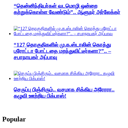
“தென்னிந்தியர்கள் வடமொழி ஒன்றை
கற்றுக்கொள்ள வேண்டும்”.. ஆளுநர் அர்லேக்கர்
“127 தொகுதிகளில் மு.க.ஸ்டாலின் கொத்து
புரோட்டா போட்டதை மறந்துவிட்டீர்களா?”.. –
சபாநாயகர் அப்பாவு
செருப்பு பிஞ்சிரும்.. வசமாக சிக்கிய அரோரா..
கழுவி ஊற்றிய பிக்பாஸ்!
Popular