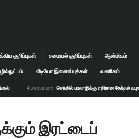
கிய குறிப்புகள்
சமையல் குறிப்புகள்
ஆன்மிகம்
ில்நுட்பம்
வீடியோ இணைப்புக்கள்
வணிகம்
்
செந்தில் பாலாஜிக்கு எதிரான தேர்தல் வழக்கு 
4 weeks ago
க்கும் இரட்டைப்