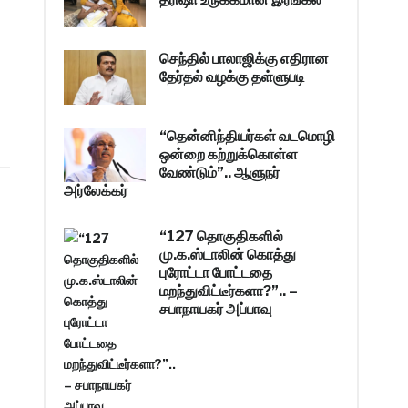
செந்தில் பாலாஜிக்கு எதிரான
தேர்தல் வழக்கு தள்ளுபடி
“தென்னிந்தியர்கள் வடமொழி
ஒன்றை கற்றுக்கொள்ள
வேண்டும்”.. ஆளுநர்
அர்லேக்கர்
“127 தொகுதிகளில்
மு.க.ஸ்டாலின் கொத்து
புரோட்டா போட்டதை
மறந்துவிட்டீர்களா?”.. –
சபாநாயகர் அப்பாவு