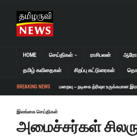
HOME
செய்திகள்
ராசிபலன்
ஆரோக்
தமிழ் கவிதைகள்
சிறப்பு கட்டுரைகள்
தொழ
BREAKING NEWS
எஸ். ஜானகி மறைவு – நடிகை த்ரிஷா உருக்கமான இரங்கல
இலங்கை செய்திகள்
அமைச்சர்கள் சிலரு