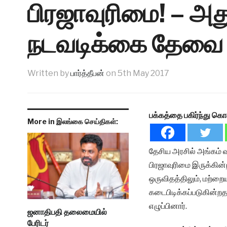
பிரஜாவுரிமை! – அது
நடவடிக்கை தேவை எ
Written by
பார்த்தீபன்
on
5th May 2017
பக்கத்தை பகிர்ந்து கொ
More in இலங்கை செய்திகள்:
தேசிய அரசில் அங்கம் வ
பிரஜாவுரிமை இருக்கின்
ஒருவிதத்திலும், மற்ற
கடைபிடிக்கப்படுகின்றத
எழுப்பினார்.
ஜனாதிபதி தலைமையில்
பேரிடர்