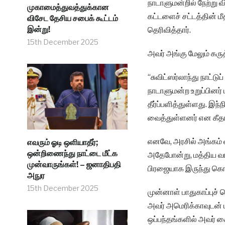
நாடாளுமன்றில் நேற்று 
முகாமைத்துவத்துக்கான
கட்டளைச் சட்டத்தின்
விசேட தேசிய சபைக் கூட்டம்
இன்று!
தெரிவித்தார்.
15th December 2025
அவர் அங்கு மேலும் கருத
“சுவிட்ஸர்லாந்து நாட்
நாடாளுமன்ற உறுப்பினர் 
தீர்ப்பளித்துள்ளது. இந
வைத்துள்ளனர் என கீதா க
எனவே, அரசில் அங்கம் வ
எவரும் ஓடி ஒளியாதீர்;
ஒன்றிணைந்து நாட்டை மீட்க
அதேபோன்று, மத்திய வங்
முன்வாருங்கள்! – ஜனாதிபதி
பிரஜையாக இருந்து கொண
அநுர
15th December 2025
முன்னாள் பாதுகாப்புச்
அவர் அமெரிக்காவுடன் பா
ஒப்பந்தங்களில் அவர் கை