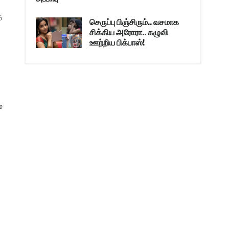
்
செருப்பு பிஞ்சிரும்.. வசமாக
சிக்கிய அரோரா.. கழுவி
ஊற்றிய பிக்பாஸ்!
ை