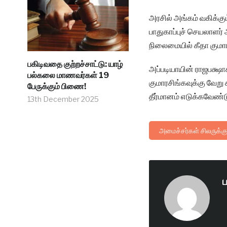
அரசில் அங்கம் வகிக்கு
பாதுகாப்புச் செயலாளர
நிலைமையில் கீதா குமாரச
பகிடிவதை குற்றச்சாட்டு: யாழ்
அப்படியாயின் ராஜபக்ஷாக
பல்கலை மாணவர்கள் 19
குமாரசிங்கவுக்கு வேறு
பேருக்கும் பிணை!
தீர்மானம் எடுக்கவேண்டு
13th December 2025
அமைச்சர்கள் சிலருக்கு
ப