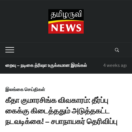
மறைவு – நடிகை த்ரிஷா உருக்கமான இரங்கல்
செ
4 weeks ago
இலங்கை செய்திகள்
கீதா குமாரசிங்க விவகாரம்: தீர்ப்பு
கைக்கு கிடைத்ததும் அடுத்தகட்ட
நடவடிக்கை! – சபாநாயகர் தெரிவிப்பு