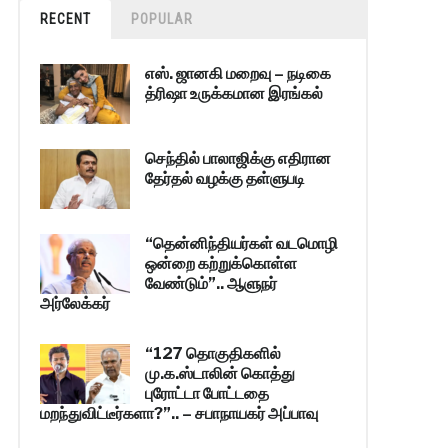
RECENT
POPULAR
எஸ். ஜானகி மறைவு – நடிகை
த்ரிஷா உருக்கமான இரங்கல்
செந்தில் பாலாஜிக்கு எதிரான
தேர்தல் வழக்கு தள்ளுபடி
“தென்னிந்தியர்கள் வடமொழி
ஒன்றை கற்றுக்கொள்ள
வேண்டும்”.. ஆளுநர்
அர்லேக்கர்
“127 தொகுதிகளில்
மு.க.ஸ்டாலின் கொத்து
புரோட்டா போட்டதை
மறந்துவிட்டீர்களா?”.. – சபாநாயகர் அப்பாவு