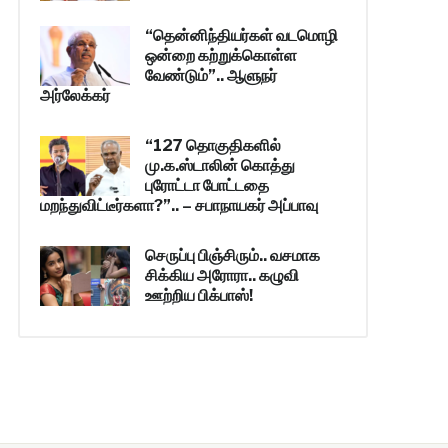
“தென்னிந்தியர்கள் வடமொழி
ஒன்றை கற்றுக்கொள்ள
வேண்டும்”.. ஆளுநர்
அர்லேக்கர்
“127 தொகுதிகளில்
மு.க.ஸ்டாலின் கொத்து
புரோட்டா போட்டதை
மறந்துவிட்டீர்களா?”.. – சபாநாயகர் அப்பாவு
செருப்பு பிஞ்சிரும்.. வசமாக
சிக்கிய அரோரா.. கழுவி
ஊற்றிய பிக்பாஸ்!