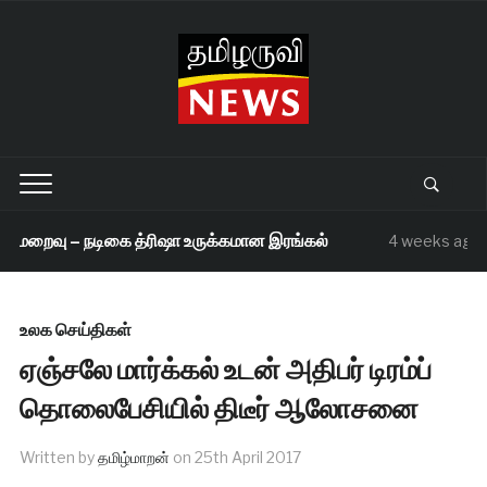
 மறைவு – நடிகை த்ரிஷா உருக்கமான இரங்கல்
4 weeks ago
உலக செய்திகள்
ஏஞ்சலே மார்க்கல் உடன் அதிபர் டிரம்ப்
தொலைபேசியில் திடீர் ஆலோசனை
Written by
தமிழ்மாறன்
on
25th April 2017