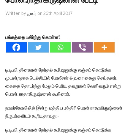
Written by
குமார்
on
26th April 2017
பக்கத்தை பகிர்ந்து கொள்ள!
டி.டி.வி. தினகரன் தேர்தல் கமி‌ஷனுக்கு லஞ்சம் கொடுக்க
முயன்றதாக டெல்லியில் போலீசார் அவரை கைது செய்தனர்.
கைதை தொடர்ந்து மேலும் பெரிய தவறுகள் வெளிவரும் என்று
பொன். ராதாகிருஷ்ணன் கூறினார்.
நாகர்கோவிலில் இன்று மத்திய மந்திரி பொன்.ராதாகிருஷ்ணன்
நிருபர்களிடம் கூறியதாவது:-
டி.டி.வி. தினகரன் தேர்தல் கமி‌ஷனுக்கு லஞ்சம் கொடுக்க