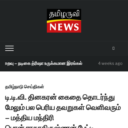
றைவு – நடிகை த்ரிஷா உருக்கமான இரங்கல்
செந
4 weeks ago
தமிழ்நாடு செய்திகள்
டி.டி.வி. தினகரன் கைதை தொடர்ந்து
மேலும் பல பெரிய தவறுகள் வெளிவரும்
– மத்திய மந்திரி
பொன்.ராதாகிருஷ்ணன் பேட்டி