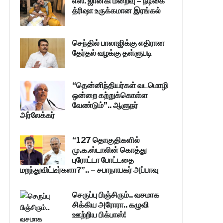
எஸ். ஜானகி மறைவு – நடிகை
த்ரிஷா உருக்கமான இரங்கல்
செந்தில் பாலாஜிக்கு எதிரான
தேர்தல் வழக்கு தள்ளுபடி
“தென்னிந்தியர்கள் வடமொழி
ஒன்றை கற்றுக்கொள்ள
வேண்டும்”.. ஆளுநர்
அர்லேக்கர்
“127 தொகுதிகளில்
மு.க.ஸ்டாலின் கொத்து
புரோட்டா போட்டதை
மறந்துவிட்டீர்களா?”.. – சபாநாயகர் அப்பாவு
செருப்பு பிஞ்சிரும்.. வசமாக
சிக்கிய அரோரா.. கழுவி
ஊற்றிய பிக்பாஸ்!