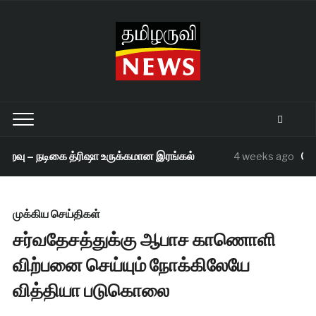
வு – நடிகை த்ரிஷா உருக்கமான இரங்கல்
செந்த
4 weeks ago
முக்கிய செய்திகள்
சர்வதேசத்துக்கு ஆபாச காணொளி
விற்பனை செய்யும் நோக்கிலேயே
வித்தியா படுகொலை