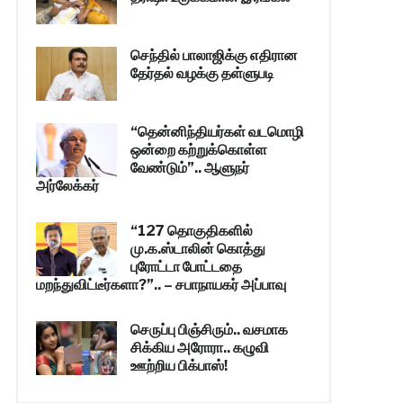
செந்தில் பாலாஜிக்கு எதிரான
தேர்தல் வழக்கு தள்ளுபடி
“தென்னிந்தியர்கள் வடமொழி
ஒன்றை கற்றுக்கொள்ள
வேண்டும்”.. ஆளுநர்
அர்லேக்கர்
“127 தொகுதிகளில்
மு.க.ஸ்டாலின் கொத்து
புரோட்டா போட்டதை
மறந்துவிட்டீர்களா?”.. – சபாநாயகர் அப்பாவு
செருப்பு பிஞ்சிரும்.. வசமாக
சிக்கிய அரோரா.. கழுவி
ஊற்றிய பிக்பாஸ்!