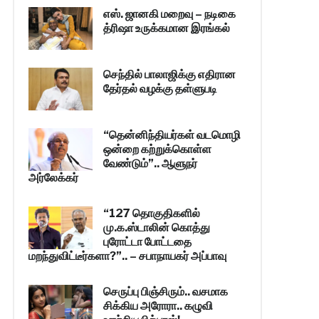
எஸ். ஜானகி மறைவு – நடிகை
த்ரிஷா உருக்கமான இரங்கல்
செந்தில் பாலாஜிக்கு எதிரான
தேர்தல் வழக்கு தள்ளுபடி
“தென்னிந்தியர்கள் வடமொழி
ஒன்றை கற்றுக்கொள்ள
வேண்டும்”.. ஆளுநர்
அர்லேக்கர்
“127 தொகுதிகளில்
மு.க.ஸ்டாலின் கொத்து
புரோட்டா போட்டதை
மறந்துவிட்டீர்களா?”.. – சபாநாயகர் அப்பாவு
செருப்பு பிஞ்சிரும்.. வசமாக
சிக்கிய அரோரா.. கழுவி