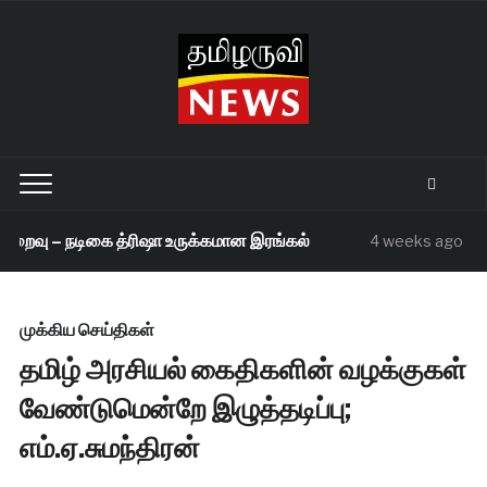
றைவு – நடிகை த்ரிஷா உருக்கமான இரங்கல்
செந
4 weeks ago
முக்கிய செய்திகள்
தமிழ் அரசியல் கைதிகளின் வழக்குகள்
வேண்டுமென்றே இழுத்தடிப்பு;
எம்.ஏ.சுமந்திரன்