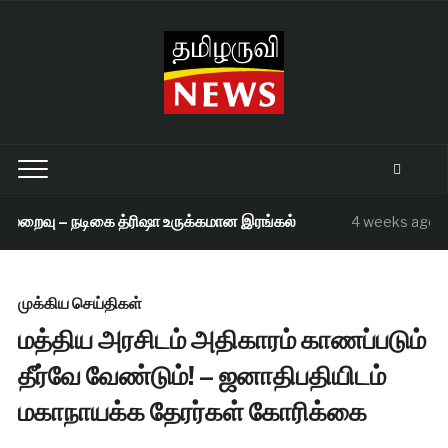
மறைவு – நடிகை த்ரிஷா உருக்கமான இரங்கல்
செ
4 weeks ago
முக்கிய செய்திகள்
மத்திய அரசிடம் அதிகாரம் காணப்படும்
தீர்வே வேண்டும்! – ஜனாதிபதியிடம்
மகாநாயக்க தேரர்கள் கோரிக்கை