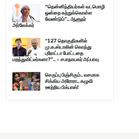
“தென்னிந்தியர்கள் வடமொழி
ஒன்றை கற்றுக்கொள்ள
வேண்டும்”.. ஆளுநர்
அர்லேக்கர்
“127 தொகுதிகளில்
மு.க.ஸ்டாலின் கொத்து
புரோட்டா போட்டதை
மறந்துவிட்டீர்களா?”.. – சபாநாயகர் அப்பாவு
செருப்பு பிஞ்சிரும்.. வசமாக
சிக்கிய அரோரா.. கழுவி
ஊற்றிய பிக்பாஸ்!