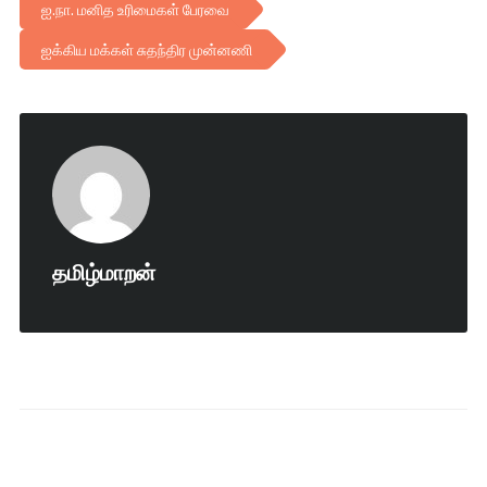
ஐ.நா. மனித உரிமைகள் பேரவை
ஐக்கிய மக்கள் சுதந்திர முன்னணி
தமிழ்மாறன்