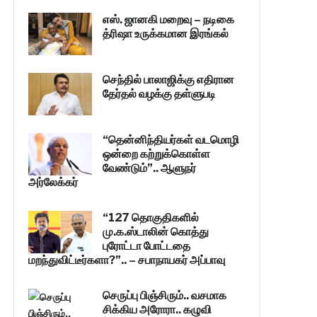
எஸ். ஜானகி மறைவு – நடிகை
த்ரிஷா உருக்கமான இரங்கல்
செந்தில் பாலாஜிக்கு எதிரான
தேர்தல் வழக்கு தள்ளுபடி
“தென்னிந்தியர்கள் வடமொழி
ஒன்றை கற்றுக்கொள்ள
வேண்டும்”.. ஆளுநர்
அர்லேக்கர்
“127 தொகுதிகளில்
மு.க.ஸ்டாலின் கொத்து
புரோட்டா போட்டதை
மறந்துவிட்டீர்களா?”.. – சபாநாயகர் அப்பாவு
செருப்பு பிஞ்சிரும்.. வசமாக
சிக்கிய அரோரா.. கழுவி