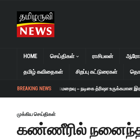
HOME
செய்திகள்
ராசிபலன்
ஆரோக்
தமிழ் கவிதைகள்
சிறப்பு கட்டுரைகள்
தொழ
BREAKING NEWS
எஸ். ஜானகி மறைவு – நடிகை த்ரிஷா உருக்கமான இரங்க
முக்கிய செய்திகள்
கண்ணீரில் நனைந்த