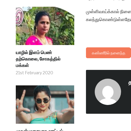
முள்ளிவாய்க்கால் நின
கலந்துகொண்டுள்ளதோடு,
யாழில் இளம் பெண்
கண்ணீரில் நனைந்த
தற்கொலை, சோகத்தில்
மக்கள்
21st February 2020