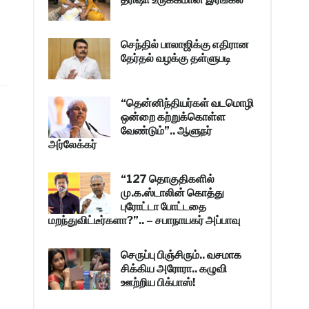
செந்தில் பாலாஜிக்கு எதிரான
தேர்தல் வழக்கு தள்ளுபடி
“தென்னிந்தியர்கள் வடமொழி
ஒன்றை கற்றுக்கொள்ள
வேண்டும்”.. ஆளுநர்
அர்லேக்கர்
“127 தொகுதிகளில்
மு.க.ஸ்டாலின் கொத்து
புரோட்டா போட்டதை
மறந்துவிட்டீர்களா?”.. – சபாநாயகர் அப்பாவு
செருப்பு பிஞ்சிரும்.. வசமாக
சிக்கிய அரோரா.. கழுவி
ஊற்றிய பிக்பாஸ்!