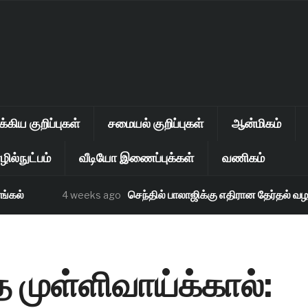
கிய குறிப்புகள்
சமையல் குறிப்புகள்
ஆன்மிகம்
ில்நுட்பம்
வீடியோ இணைப்புக்கள்
வணிகம்
ல்
செந்தில் பாலாஜிக்கு எதிரான தேர்தல் வழக்கு
4 weeks ago
 முள்ளிவாய்க்கால்: