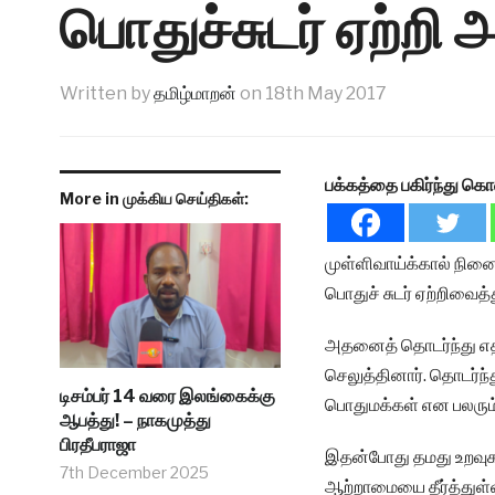
பொதுச்சுடர் ஏற்றி அ
Written by
தமிழ்மாறன்
on
18th May 2017
பக்கத்தை பகிர்ந்து கொ
More in முக்கிய செய்திகள்:
முள்ளிவாய்க்கால் நினை
பொதுச் சுடர் ஏற்றிவைத
அதனைத் தொடர்ந்து எதிர
செலுத்தினார். தொடர்ந்
டிசம்பர் 14 வரை இலங்கைக்கு
பொதுமக்கள் என பலரும் 
ஆபத்து! – நாகமுத்து
பிரதீபராஜா
இதன்போது தமது உறவுக
7th December 2025
ஆற்றாமையை தீர்த்துள்