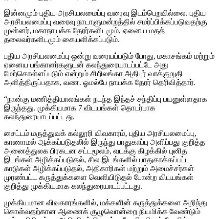
இன்னமும் புதிய அரசியலமைப்பு வரைவு இடம்பெறவில்லை. புதிய
அரசியலமைப்பு வரைவு நாடாளுமன்றத்தில் சமர்ப்பிக்கப்படுவதற்கு
முன்னர், மகாநாயக்க தேரர்களிடமும், ஏனைய மதத்
தலைவர்களிடமும் கையளிக்கப்படும்.
புதிய அரசியலமைப்பு ஒன்று வரையப்படும் போது, மகாசங்கம் மற்றும்
ஏனைய பங்காளர்களுடன் கலந்துரையாடப்பட்டே அது
மேற்கொள்ளப்படும் என்றும் சிறிலங்கா அதிபர் வாக்குறுதி
அளித்திருப்பதாக, வண. ஓமல்பே நாயக்க தேரர் தெரிவித்தார்.
“நான்கு மணித்தியாலங்கள் நடந்த இந்தச் சந்திப்பு பயனுள்ளதாக
இருந்தது. முக்கியமாக 7 விடயங்கள் தொடர்பாக
கலந்துரையாடப்பட்டது.
சைட்டம் மருத்துவக் கல்லூரி விவகாரம், புதிய அரசியலமைப்பு,
காணாமல் ஆக்கப்படுதலில் இருந்து பாதுகாப்பு அளிப்பது குறித்த
அனைத்துலக பிரகடன சட்டமூலம், வடக்கு கிழக்கில் புனித
இடங்கள் அழிக்கப்படுதல், சில இடங்களில் பாதுகாக்கப்பட்ட
காடுகள் அழிக்கப்படுதல், அதிகாரிகள் மற்றும் அமைச்சர்கள்
முரண்பட்ட கருத்துக்களை வெளியிடுதல் போன்ற விடயங்கள்
குறித்து முக்கியமாக கலந்துரையாடப்பட்டது.
முக்கியமான விவகாரங்களில், மக்களின் கருத்துக்களை அறிந்து
கொள்வதற்கான ஆணைக் குழுவொன்றை நியமிக்க வேண்டும்