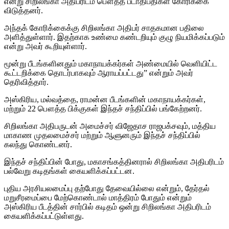
என்று சிறிலங்கா அதிபரிடம் பௌத்த பீடாதிபதிகள் கோரிக்கை
விடுத்தனர்.
அந்தக் கோரிக்கைக்கு சிறிலங்கா அதிபர் சாதகமான பதிலை
அளித்துள்ளார். இதற்காக உண்மை கண்டறியும் குழு நியமிக்கப்படும்
என்று அவர் கூறியுள்ளார்.
மூன்று பீடங்களினதும் மகாநாயக்கர்கள் அண்மையில் வெளியிட்ட
கூட்டறிக்கை தொடர்பாகவும் ஆராயப்பட்டது” என்றும் அவர்
தெரிவித்தார்.
அஸ்கிரிய, மல்வத்தை, ராமன்ன பீடங்களின் மகாநாயக்கர்கள்,
மற்றும் 22 பௌத்த பிக்குகள் இந்தச் சந்திப்பில் பங்கேற்றனர்.
சிறிலங்கா அதிபருடன் அமைச்சர் விஜேதாச ராஜபக்சவும், மத்திய
மாகாண முதலமைச்சர் மற்றும் ஆளுனரும் இந்தச் சந்திப்பில்
கலந்து கொண்டனர்.
இந்தச் சந்திப்பின் போது, மகாசங்கத்தினரால் சிறிலங்கா அதிபரிடம்
பல்வேறு கடிதங்கள் கையளிக்கப்பட்டன.
புதிய அரசியலமைப்பு தற்போது தேவையில்லை என்றும், தேர்தல்
மறுசீரமைப்பை மேற்கொண்டால் மாத்திரம் போதும் என்றும்
அஸ்கிரிய பீடத்தின் சார்பில் கடிதம் ஒன்று சிறிலங்கா அதிபரிடம்
கையளிக்கப்பட்டுள்ளது.