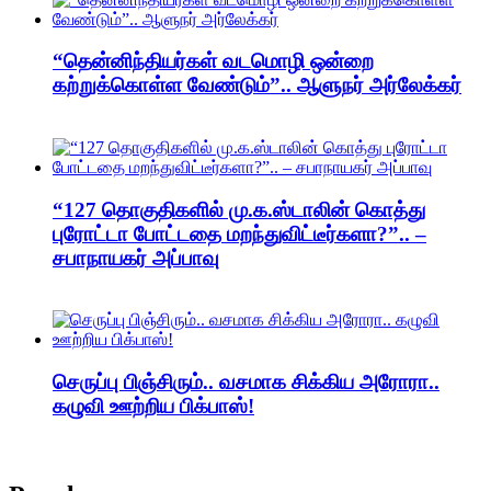
“தென்னிந்தியர்கள் வடமொழி ஒன்றை
கற்றுக்கொள்ள வேண்டும்”.. ஆளுநர் அர்லேக்கர்
“127 தொகுதிகளில் மு.க.ஸ்டாலின் கொத்து
புரோட்டா போட்டதை மறந்துவிட்டீர்களா?”.. –
சபாநாயகர் அப்பாவு
செருப்பு பிஞ்சிரும்.. வசமாக சிக்கிய அரோரா..
கழுவி ஊற்றிய பிக்பாஸ்!