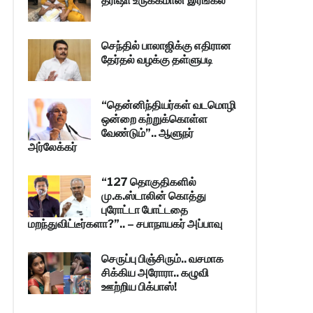
த்ரிஷா உருக்கமான இரங்கல்
செந்தில் பாலாஜிக்கு எதிரான
தேர்தல் வழக்கு தள்ளுபடி
“தென்னிந்தியர்கள் வடமொழி
ஒன்றை கற்றுக்கொள்ள
வேண்டும்”.. ஆளுநர்
அர்லேக்கர்
“127 தொகுதிகளில்
மு.க.ஸ்டாலின் கொத்து
புரோட்டா போட்டதை
மறந்துவிட்டீர்களா?”.. – சபாநாயகர் அப்பாவு
செருப்பு பிஞ்சிரும்.. வசமாக
சிக்கிய அரோரா.. கழுவி
ஊற்றிய பிக்பாஸ்!