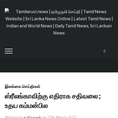
இலங்கை செய்திகள்
ஸ்ரீலங்காவிற்கு எதிராக சதிவலை ;
உதய கம்மன்பில
Written by
தமிழ்மாறன்
on
27th March 2017