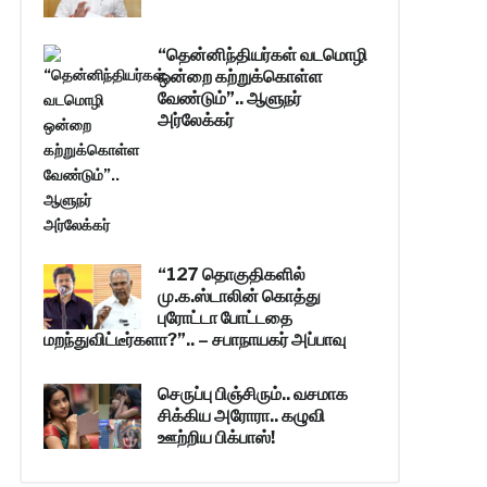
“தென்னிந்தியர்கள் வடமொழி
ஒன்றை கற்றுக்கொள்ள
வேண்டும்”.. ஆளுநர்
அர்லேக்கர்
“127 தொகுதிகளில்
மு.க.ஸ்டாலின் கொத்து
புரோட்டா போட்டதை
மறந்துவிட்டீர்களா?”.. – சபாநாயகர் அப்பாவு
செருப்பு பிஞ்சிரும்.. வசமாக
சிக்கிய அரோரா.. கழுவி
ஊற்றிய பிக்பாஸ்!