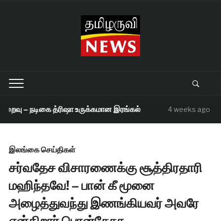
றைவு – நடிகை த்ரிஷா உருக்கமான இரங்கல்
செந
4 weeks ago
இலங்கை செய்திகள்
சர்வதேச விசாரணைக்கு சூத்திரதாரி
மஹிந்தவே! – பான் கீ மூனை
அழைத்துவந்து இணங்கியவர் அவரே
என்கிறார் பொன்சேகா