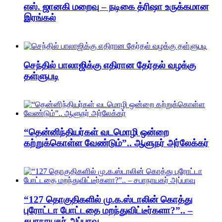
எஸ். ஜானகி மறைவு – நடிகை த்ரிஷா உருக்கமான
இரங்கல்
செந்தில் பாலாஜிக்கு எதிரான தேர்தல் வழக்கு
தள்ளுபடி
“தென்னிந்தியர்கள் வடமொழி ஒன்றை
கற்றுக்கொள்ள வேண்டும்”.. ஆளுநர் அர்லேக்கர்
“127 தொகுதிகளில் மு.க.ஸ்டாலின் கொத்து
புரோட்டா போட்டதை மறந்துவிட்டீர்களா?”.. –
சபாநாயகர் அப்பாவு