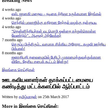
Breaking News
4 weeks ago
எஸ். ஜானகி மறைவு – நடிகை த்ரிஷா உருக்கமான இரங்கல்
4 weeks ago
செந்தில் பாலாஜிக்கு எதிரான தேர்தல் வழக்கு தள்ளுபடி
4 weeks ago
“தென்னிந்தியர்கள் வடமொழி ஒன்றை கற்றுக்கொள்ள
வேண்டும்”.. ஆளுநர் அர்லேக்கர்
7 months ago
செருப்பு பிஞ்சிரும்.. வசமாக சிக்கிய அரோரா.. கழுவி ஊற்றிய
பிக்பாஸ்!
8 months ago
ஜனாதிபதி தலைமையில் பேரிடர் முகாமைத்துவத்துக்கான
விசேட தேசிய சபைக் கூட்டம் இன்று!
இலங்கை செய்திகள்
ஊடகவியலாளர்கள் தாக்கப்பட்டமையை
கண்டித்து மட்டக்களப்பில் ஆர்ப்பாட்டம்
Written by
தமிழ்மாறன்
on
25th March 2017
More in இலங்கை செய்திகள்: