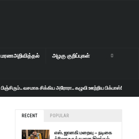
மரணஅறிவித்தல்
அழகு குறிப்புகள்
ஞ்சிரும்.. வசமாக சிக்கிய அரோரா.. கழுவி ஊற்றிய பிக்பாஸ்!
8 m
RECENT
POPULAR
எஸ். ஜானகி மறைவு – நடிகை
த்ரிஷா உருக்கமான இரங்கல்