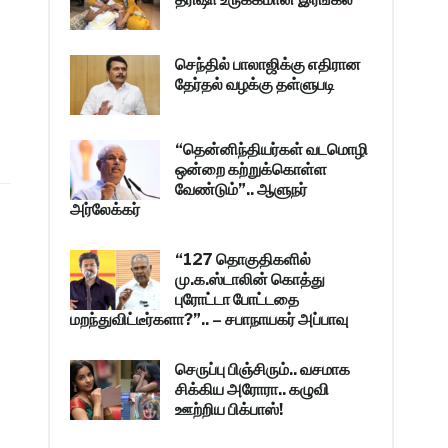
செந்தில் பாலாஜிக்கு எதிரான
தேர்தல் வழக்கு தள்ளுபடி
“தென்னிந்தியர்கள் வடமொழி
ஒன்றை கற்றுக்கொள்ள
வேண்டும்”.. ஆளுநர்
அர்லேக்கர்
“127 தொகுதிகளில்
மு.க.ஸ்டாலின் கொத்து
புரோட்டா போட்டதை
மறந்துவிட்டீர்களா?”.. – சபாநாயகர் அப்பாவு
செருப்பு பிஞ்சிரும்.. வசமாக
சிக்கிய அரோரா.. கழுவி
ஊற்றிய பிக்பாஸ்!