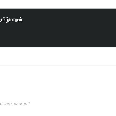
தமிழ்மாறன்
lds are marked
*