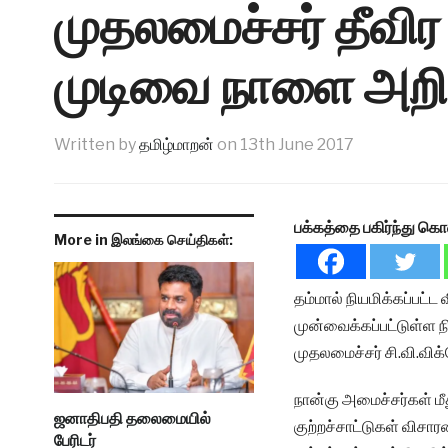
முதலமைச்சர் தீ
முடிவை நாளை அறிவ
Written by
தமிழ்மாறன்
on
13th June 2017
பக்கத்தை பகிர்ந்து கொ
More in இலங்கை செய்திகள்:
தம்மால் நியமிக்கப்பட்
முன்வைக்கப்பட்டுள்ள 
முதலமைச்சர் சி.வி.வி
நான்கு அமைச்சர்கள் மீ
ஜனாதிபதி தலைமையில்
குற்றச்சாட்டுகள் விசா
பேரிடர்