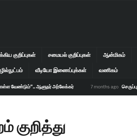
கிய குறிப்புகள்
சமையல் குறிப்புகள்
ஆன்மிகம்
ில்நுட்பம்
வீடியோ இணைப்புக்கள்
வணிகம்
ேண்டும்”.. ஆளுநர் அர்லேக்கர்
செருப்பு பி
7 months ago
் குறித்து