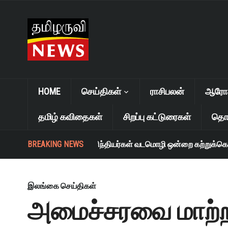
HOME
செய்திகள்
ராசிபலன்
ஆரோக்
தமிழ் கவிதைகள்
சிறப்பு கட்டுரைகள்
தொழ
BREAKING NEWS
“தென்னிந்தியர்கள் வடமொழி ஒன்றை கற்றுக்கொள்ள வ
இலங்கை செய்திகள்
அமைச்சரவை மாற்றம