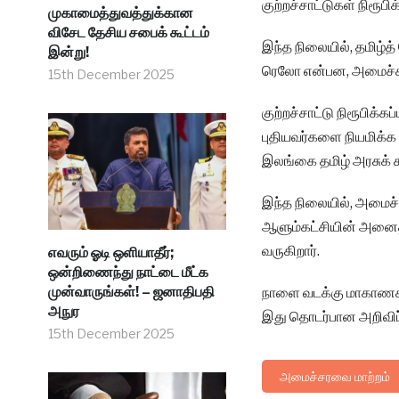
குற்றச்சாட்டுகள் நிரூபி
முகாமைத்துவத்துக்கான
விசேட தேசிய சபைக் கூட்டம்
இந்த நிலையில், தமிழ்த்
இன்று!
ரெலோ என்பன, அமைச்சர்க
15th December 2025
குற்றச்சாட்டு நிரூபிக்
புதியவர்களை நியமிக்க வ
இலங்கை தமிழ் அரசுக் க
இந்த நிலையில், அமைச்
ஆளும்கட்சியின் அனைத்
வருகிறார்.
எவரும் ஓடி ஒளியாதீர்;
ஒன்றிணைந்து நாட்டை மீட்க
முன்வாருங்கள்! – ஜனாதிபதி
நாளை வடக்கு மாகாணசபை
அநுர
இது தொடர்பான அறிவிப்ப
15th December 2025
அமைச்சரவை மாற்றம்