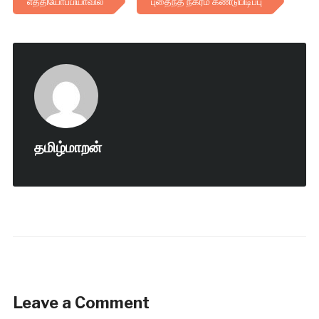
எத்தியோப்பியாவில்
புதைந்த நகரம் கண்டுபிடிப்பு
தமிழ்மாறன்
Leave a Comment