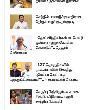
த்ரிஷா உருக்கமான இரங்கல்
செந்தில் பாலாஜிக்கு எதிரான
தேர்தல் வழக்கு தள்ளுபடி
“தென்னிந்தியர்கள் வடமொழி
ஒன்றை கற்றுக்கொள்ள
வேண்டும்”.. ஆளுநர்
அர்லேக்கர்
“127 தொகுதிகளில்
மு.க.ஸ்டாலின் கொத்து
புரோட்டா போட்டதை
மறந்துவிட்டீர்களா?”.. – சபாநாயகர் அப்பாவு
செருப்பு பிஞ்சிரும்.. வசமாக
சிக்கிய அரோரா.. கழுவி
ஊற்றிய பிக்பாஸ்!