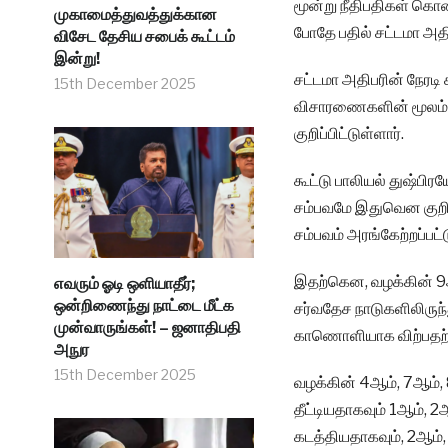
மூன்று நீதிபதிகள் கொண
முகாமைத்துவத்துக்கான
போதே பதில் சட்டமா அதிபர
விசேட தேசிய சபைக் கூட்டம்
இன்று!
சட்டமா அதிபரின் நேரடி
15th December 2025
விசாரணைகளின் மூலம் இ
குறிப்பிட்டுள்ளார்.
கூட்டு பாலியல் துஷ்பிர
சம்பவமே இதுவென குறிப்ப
சம்பவம் அரங்கேற்றப்பட்ட
இதற்கென, வழக்கின் 9
எவரும் ஓடி ஒளியாதீர்;
ஒன்றிணைந்து நாட்டை மீட்க
சர்வதேச நாடுகளிலிருந்
முன்வாருங்கள்! – ஜனாதிபதி
காணொளியாக விற்பதற்கே 
அநுர
15th December 2025
வழக்கின் 4ஆம், 7ஆம், 
தீட்டியதாகவும் 1ஆம்,
கடத்தியதாகவும், 2ஆம்,