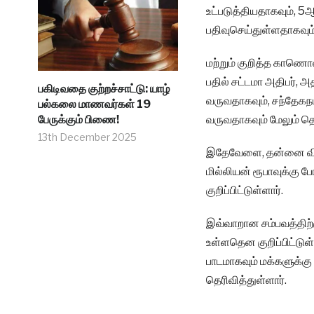
உட்படுத்தியதாகவும்,
பதிவுசெய்துள்ளதாகவும் ப
மற்றும் குறித்த காண
பதில் சட்டமா அதிபர்,
பகிடிவதை குற்றச்சாட்டு: யாழ்
வருவதாகவும், சந்தேகந
பல்கலை மாணவர்கள் 19
பேருக்கும் பிணை!
வருவதாகவும் மேலும் தெர
13th December 2025
இதேவேளை, தன்னை விடு
மில்லியன் ரூபாவுக்கு பே
குறிப்பிட்டுள்ளார்.
இவ்வாறான சம்பவத்திற்க
உள்ளதென குறிப்பிட்டுள்ள
பாடமாகவும் மக்களுக்
தெரிவித்துள்ளார்.