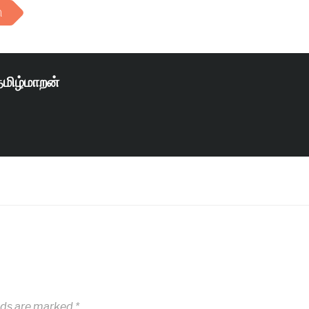
ி
தமிழ்மாறன்
lds are marked
*