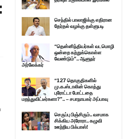
:
செந்தில் பாலாஜிக்கு எதிரான
தேர்தல் வழக்கு தள்ளுபடி
“தென்னிந்தியர்கள் வடமொழி
ஒன்றை கற்றுக்கொள்ள
வேண்டும்”.. ஆளுநர்
அர்லேக்கர்
“127 தொகுதிகளில்
மு.க.ஸ்டாலின் கொத்து
புரோட்டா போட்டதை
மறந்துவிட்டீர்களா?”.. – சபாநாயகர் அப்பாவு
ள
செருப்பு பிஞ்சிரும்.. வசமாக
சிக்கிய அரோரா.. கழுவி
ஊற்றிய பிக்பாஸ்!