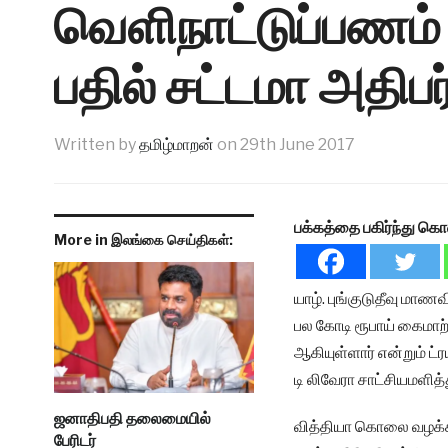
வெளிநாட்டுப்பணம் 
பதில் சட்டமா அதிபர
Written by
தமிழ்மாறன்
on
29th June 2017
பக்கத்தை பகிர்ந்து கொ
More in இலங்கை செய்திகள்:
யாழ். புங்குடுதீவு மா
பல கோடி ரூபாய் கைமாற்
ஆகியுள்ளார் என்றும் ட்ர
டி லிவேரா சாட்சியமளித்
ஜனாதிபதி தலைமையில்
வித்தியா கொலை வழக்கின்
பேரிடர்