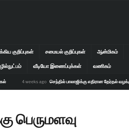
கிய குறிப்புகள்
சமையல் குறிப்புகள்
ஆன்மிகம்
ில்நுட்பம்
வீடியோ இணைப்புக்கள்
வணிகம்
செந்தில் பாலாஜிக்கு எதிரான தேர்தல் வழக்கு தள
4 weeks ago
கு பெருமளவு