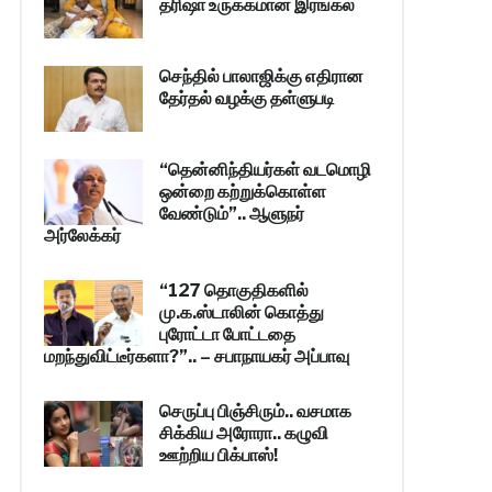
த்ரிஷா உருக்கமான இரங்கல்
செந்தில் பாலாஜிக்கு எதிரான
தேர்தல் வழக்கு தள்ளுபடி
“தென்னிந்தியர்கள் வடமொழி
ஒன்றை கற்றுக்கொள்ள
வேண்டும்”.. ஆளுநர்
அர்லேக்கர்
“127 தொகுதிகளில்
மு.க.ஸ்டாலின் கொத்து
புரோட்டா போட்டதை
மறந்துவிட்டீர்களா?”.. – சபாநாயகர் அப்பாவு
செருப்பு பிஞ்சிரும்.. வசமாக
சிக்கிய அரோரா.. கழுவி
ஊற்றிய பிக்பாஸ்!