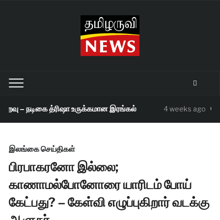
ைவு – நடிகை த்ரிஷா உருக்கமான இரங்கல்
செந்
4 weeks ago
இலங்கை செய்திகள்
பிரபாகரனோ இல்லை;
காணாமல்போனோரை யாரிடம் போய்
கேட்பது? – கேள்வி எழுப்புகிறார் வடக்கு
ஆளுநர்