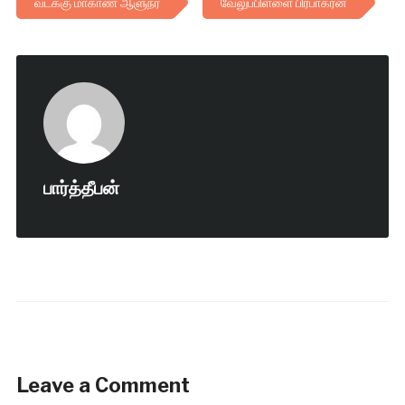
வடக்கு மாகாண ஆளுநர்
வேலுப்பிள்ளை பிரபாகரன்
பார்த்தீபன்
Leave a Comment