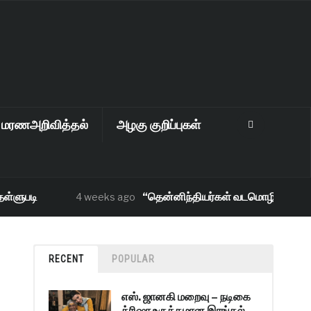
மரணஅறிவித்தல்
அழகு குறிப்புகள்
ுபடி
“தென்னிந்தியர்கள் வடமொழி ஒன்றை கற்ற
4 weeks ago
RECENT
POPULAR
எஸ். ஜானகி மறைவு – நடிகை
த்ரிஷா உருக்கமான இரங்கல்