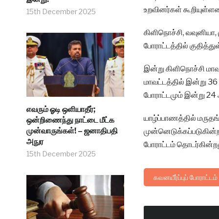
உறவினர்கள் கூறியுள்ளன
15th December 2025
கிளிநொச்சி, வவுனியா, 
போராட்டத்தில் குதித்த
இன்று கிளிநொச்சி மாவ
மாவட்டத்தில் இன்று 36
போராட்டமும் இன்று 24
எவரும் ஓடி ஒளியாதீர்;
யாழ்ப்பாணத்தில் மருத
ஒன்றிணைந்து நாட்டை மீட்க
முன்வாருங்கள்! – ஜனாதிபதி
முன்னெடுக்கப்படுகின்
அநுர
போராட்டம் தொடர்கின்றத
15th December 2025
கவனயீர்ப்புப் போராட்டம்