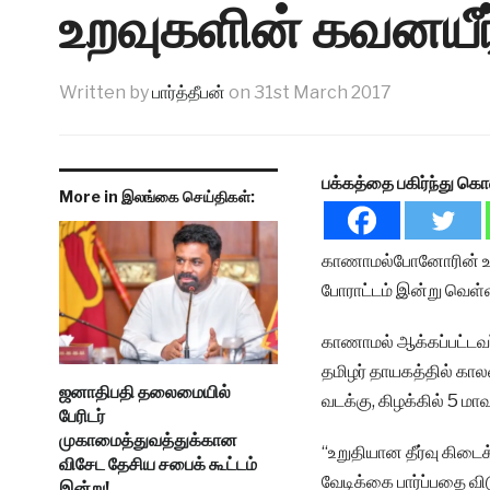
உறவுகளின் கவனயீர்ப
Written by
பார்த்தீபன்
on
31st March 2017
பக்கத்தை பகிர்ந்து கொ
More in இலங்கை செய்திகள்:
காணாமல்போனோரின் உறவி
போராட்டம் இன்று வெள
காணாமல் ஆக்கப்பட்டவர
தமிழர் தாயகத்தில் கால
ஜனாதிபதி தலைமையில்
வடக்கு, கிழக்கில் 5 மா
பேரிடர்
முகாமைத்துவத்துக்கான
“உறுதியான தீர்வு கிடை
விசேட தேசிய சபைக் கூட்டம்
வேடிக்கை பார்ப்பதை வி
இன்று!