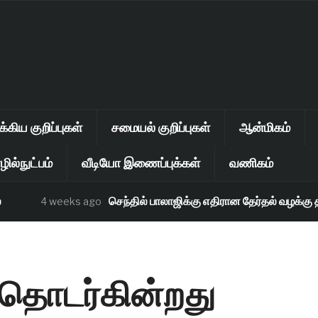
கிய குறிப்புகள்
சமையல் குறிப்புகள்
ஆன்மிகம்
ில்நுட்பம்
வீடியோ இணைப்புக்கள்
வணிகம்
செந்தில் பாலாஜிக்கு எதிரான தேர்தல் வழக்கு தள்ள
4 weeks ago
் தொடர்கின்றது