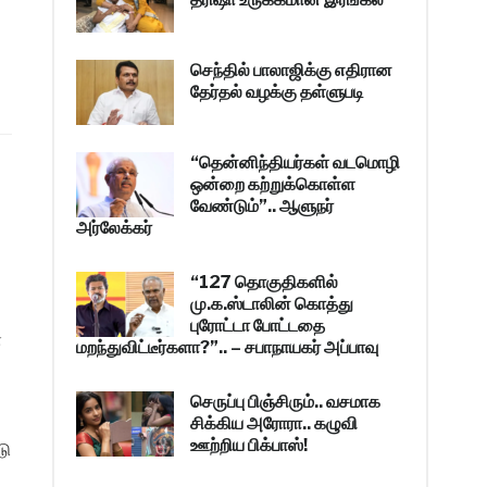
செந்தில் பாலாஜிக்கு எதிரான
தேர்தல் வழக்கு தள்ளுபடி
“தென்னிந்தியர்கள் வடமொழி
ஒன்றை கற்றுக்கொள்ள
வேண்டும்”.. ஆளுநர்
அர்லேக்கர்
“127 தொகுதிகளில்
மு.க.ஸ்டாலின் கொத்து
புரோட்டா போட்டதை
்
மறந்துவிட்டீர்களா?”.. – சபாநாயகர் அப்பாவு
செருப்பு பிஞ்சிரும்.. வசமாக
சிக்கிய அரோரா.. கழுவி
ஊற்றிய பிக்பாஸ்!
டு