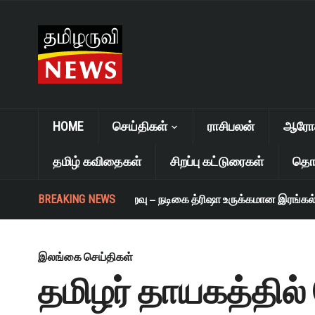
HOME
செய்திகள்
ராசிபலன்
ஆரோக்
தமிழ் கவிதைகள்
சிறப்பு கட்டுரைகள்
தொழ
BREAKING NEWS
எஸ். ஜானகி மறைவு – நடிகை த்ரிஷா உருக்கமான இரங்கல்
இலங்கை செய்திகள்
தமிழர் தாயகத்தில