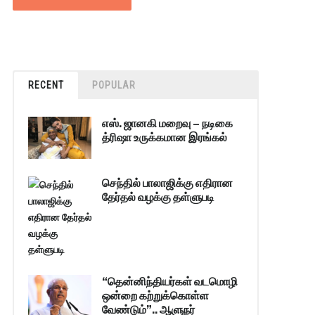
RECENT
POPULAR
எஸ். ஜானகி மறைவு – நடிகை
த்ரிஷா உருக்கமான இரங்கல்
செந்தில் பாலாஜிக்கு எதிரான
தேர்தல் வழக்கு தள்ளுபடி
“தென்னிந்தியர்கள் வடமொழி
ஒன்றை கற்றுக்கொள்ள
வேண்டும்”.. ஆளுநர்