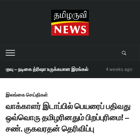
ைவு – நடிகை த்ரிஷா உருக்கமான இரங்கல்
செந்
4 weeks ago
இலங்கை செய்திகள்
வாக்காளர் இடாப்பில் பெயரைப் பதிவது
ஒவ்வொரு தமிழரினதும் பிறப்புரிமை! –
சண். குகவரதன் தெரிவிப்பு