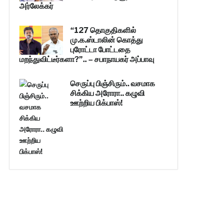
அர்லேக்கர்
“127 தொகுதிகளில்
மு.க.ஸ்டாலின் கொத்து
புரோட்டா போட்டதை
மறந்துவிட்டீர்களா?”.. – சபாநாயகர் அப்பாவு
செருப்பு பிஞ்சிரும்.. வசமாக
சிக்கிய அரோரா.. கழுவி
ஊற்றிய பிக்பாஸ்!