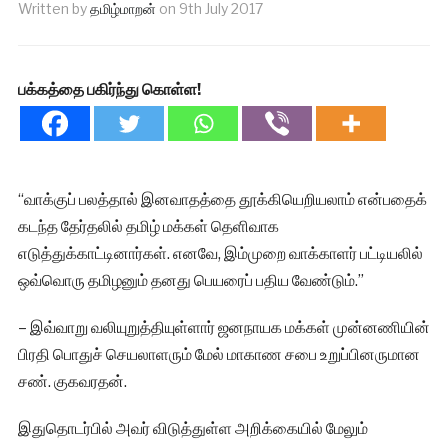
Written by
தமிழ்மாறன்
on
9th July 2017
பக்கத்தை பகிர்ந்து கொள்ள!
“வாக்குப் பலத்தால் இனவாதத்தை தூக்கியெறியலாம் என்பதைக்
கடந்த தேர்தலில் தமிழ் மக்கள் தெளிவாக
எடுத்துக்காட்டினார்கள். எனவே, இம்முறை வாக்காளர் பட்டியலில்
ஒவ்வொரு தமிழனும் தனது பெயரைப் பதிய வேண்டும்.”
– இவ்வாறு வலியுறுத்தியுள்ளார் ஜனநாயக மக்கள் முன்னணியின்
பிரதி பொதுச் செயலாளரும் மேல் மாகாண சபை உறுப்பினருமான
சண். குகவரதன்.
இதுதொடர்பில் அவர் விடுத்துள்ள அறிக்கையில் மேலும்