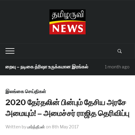
மறைவு – நடிகை த்ரிஷா உருக்கமான இரங்கல்
செ
1 month ago
இலங்கை செய்திகள்
2020 தேர்தலின் பின்பும் தேசிய அரசே
அமையும்! – அமைச்சர் ராஜித தெரிவிப்பு
Written by
பார்த்தீபன்
on
8th May 2017