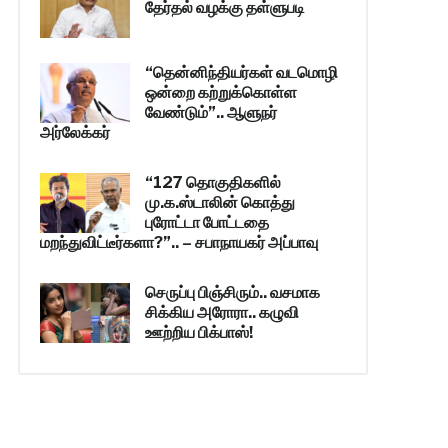
தேர்தல் வழக்கு தள்ளுபடி
“தென்னிந்தியர்கள் வடமொழி
ஒன்றை கற்றுக்கொள்ள
வேண்டும்”.. ஆளுநர்
அர்லேக்கர்
“127 தொகுதிகளில்
மு.க.ஸ்டாலின் கொத்து
புரோட்டா போட்டதை
மறந்துவிட்டீர்களா?”.. – சபாநாயகர் அப்பாவு
செருப்பு பிஞ்சிரும்.. வசமாக
சிக்கிய அரோரா.. கழுவி
ஊற்றிய பிக்பாஸ்!