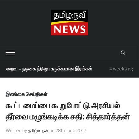
 மறைவு – நடிகை த்ரிஷா உருக்கமான இரங்கல்
ச
4 weeks ago
இலங்கை செய்திகள்
கூட்டமைப்பை கூறுபோட்டு அரசியல்
தீர்வை மழுங்கடிக்க சதி: சித்தார்த்தன்
Written by
தமிழ்மாறன்
on
28th June 2017