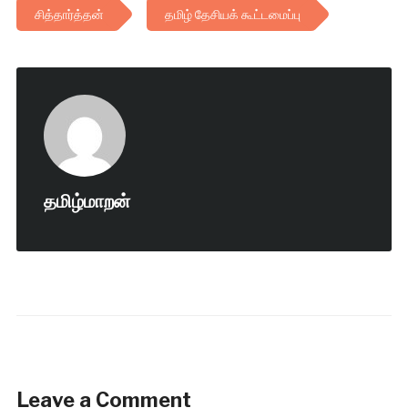
சித்தார்த்தன்
தமிழ் தேசியக் கூட்டமைப்பு
தமிழ்மாறன்
Leave a Comment