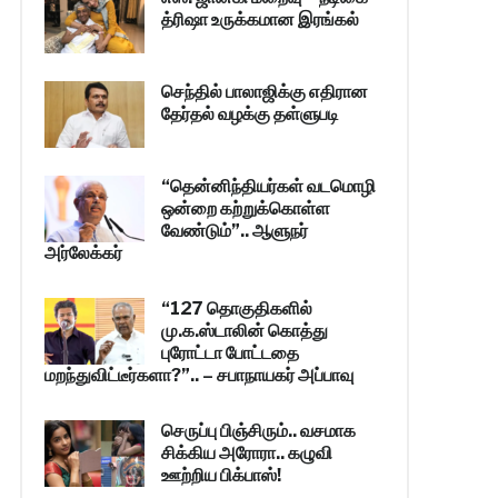
த்ரிஷா உருக்கமான இரங்கல்
செந்தில் பாலாஜிக்கு எதிரான
தேர்தல் வழக்கு தள்ளுபடி
“தென்னிந்தியர்கள் வடமொழி
ஒன்றை கற்றுக்கொள்ள
வேண்டும்”.. ஆளுநர்
அர்லேக்கர்
“127 தொகுதிகளில்
மு.க.ஸ்டாலின் கொத்து
புரோட்டா போட்டதை
மறந்துவிட்டீர்களா?”.. – சபாநாயகர் அப்பாவு
செருப்பு பிஞ்சிரும்.. வசமாக
சிக்கிய அரோரா.. கழுவி
ஊற்றிய பிக்பாஸ்!