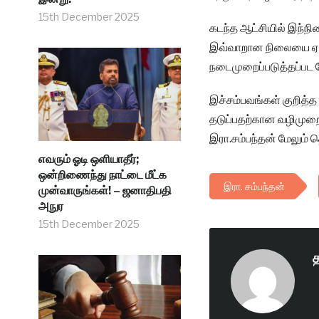
15th December 2025
கடந்த ஆட்சியில் இந்ந
இவ்வாறான நிலையை ஏற்பட
நடைமுறைப்படுத்தப்பட 
இச்சம்பவங்கள் குறித்
தடுப்பதற்கான வழிமுறை
இரா.சம்பந்தன் மேலும் தெ
எவரும் ஓடி ஒளியாதீர்;
ஒன்றிணைந்து நாட்டை மீட்க
இரா. சம்பந்தன்
முன்வாருங்கள்! – ஜனாதிபதி
அநுர
15th December 2025