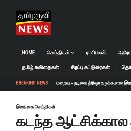
HOME
செய்திகள்
ராசிபலன்
ஆரோக்
தமிழ் கவிதைகள்
சிறப்பு கட்டுரைகள்
தொழ
BREAKING NEWS
எஸ். ஜானகி மறைவு – நடிகை த்ரிஷா உருக்கமான இரங்கல
இலங்கை செய்திகள்
கடந்த ஆட்சிக்கால