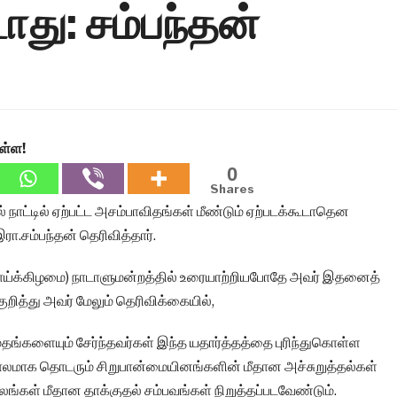
டாது: சம்பந்தன்
ள்ள!
0
Shares
் நாட்டில் ஏற்பட்ட அசம்பாவிதங்கள் மீண்டும் ஏற்படக்கூடாதென
இரா.சம்பந்தன் தெரிவித்தார்.
ாய்க்கிழமை) நாடாளுமன்றத்தில் உரையாற்றியபோதே அவர் இதனைத்
குறித்து அவர் மேலும் தெரிவிக்கையில்,
ங்களையும் சேர்ந்தவர்கள் இந்த யதார்த்தத்தை புரிந்துகொள்ள
லமாக தொடரும் சிறுபான்மையினங்களின் மீதான அச்சுறுத்தல்கள்
தலங்கள் மீதான தாக்குதல் சம்பவங்கள் நிறுத்தப்படவேண்டும்.