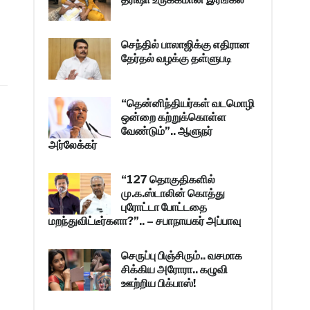
செந்தில் பாலாஜிக்கு எதிரான
தேர்தல் வழக்கு தள்ளுபடி
“தென்னிந்தியர்கள் வடமொழி
ஒன்றை கற்றுக்கொள்ள
வேண்டும்”.. ஆளுநர்
அர்லேக்கர்
“127 தொகுதிகளில்
மு.க.ஸ்டாலின் கொத்து
புரோட்டா போட்டதை
மறந்துவிட்டீர்களா?”.. – சபாநாயகர் அப்பாவு
செருப்பு பிஞ்சிரும்.. வசமாக
சிக்கிய அரோரா.. கழுவி
ஊற்றிய பிக்பாஸ்!