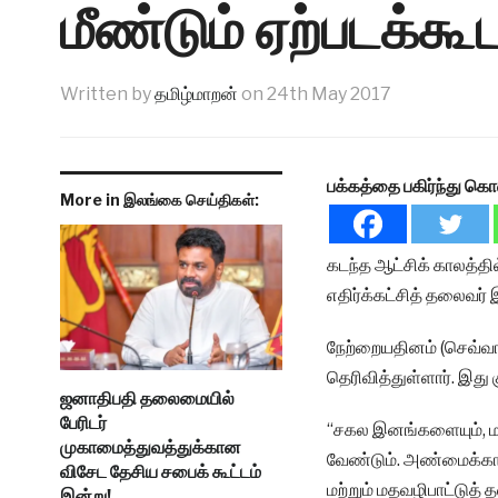
மீண்டும் ஏற்படக்கூ
Written by
தமிழ்மாறன்
on
24th May 2017
பக்கத்தை பகிர்ந்து கொ
More in இலங்கை செய்திகள்:
கடந்த ஆட்சிக் காலத்தில
எதிர்க்கட்சித் தலைவர் 
நேற்றையதினம் (செவ்வ
தெரிவித்துள்ளார். இது 
ஜனாதிபதி தலைமையில்
பேரிடர்
“சகல இனங்களையும், மத
முகாமைத்துவத்துக்கான
வேண்டும். அண்மைக்கா
விசேட தேசிய சபைக் கூட்டம்
மற்றும் மதவழிபாட்டுத் 
இன்று!