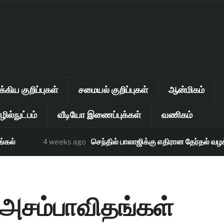
கிய குறிப்புகள்
சமையல் குறிப்புகள்
ஆன்மிகம்
ில்நுட்பம்
வீடியோ இணைப்புக்கள்
வணிகம்
்
செந்தில் பாலாஜிக்கு எதிரான தேர்தல் வழக்கு
4 weeks ago
 அசம்பாவிதங்கள்