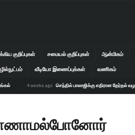
கிய குறிப்புகள்
சமையல் குறிப்புகள்
ஆன்மிகம்
ில்நுட்பம்
வீடியோ இணைப்புக்கள்
வணிகம்
்
செந்தில் பாலாஜிக்கு எதிரான தேர்தல் வழக்கு
4 weeks ago
, காணாமல்போனோர்