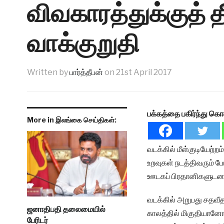
விவகாரத்துக்குத் த
வாக்குறுதி
Written by
பார்த்தீபன்
on
21st April 2017
பக்கத்தை பகிர்ந்து கொ
More in இலங்கை செய்திகள்:
வடக்கில் மீள்குடியேற்ற
உறவுகள் நடத்திவரும் ப
ஊடகப் பிரதானிகளுடனான 
வடக்கில் அறுபது சதவீதம
ஜனாதிபதி தலைமையில்
காலத்தில் மிகுதியானோர
பேரிடர்