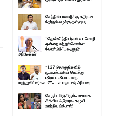
செந்தில் பாலாஜிக்கு எதிரான
தேர்தல் வழக்கு தள்ளுபடி
“தென்னிந்தியர்கள் வடமொழி
ஒன்றை கற்றுக்கொள்ள
வேண்டும்”.. ஆளுநர்
அர்லேக்கர்
“127 தொகுதிகளில்
மு.க.ஸ்டாலின் கொத்து
புரோட்டா போட்டதை
மறந்துவிட்டீர்களா?”.. – சபாநாயகர் அப்பாவு
செருப்பு பிஞ்சிரும்.. வசமாக
சிக்கிய அரோரா.. கழுவி
ஊற்றிய பிக்பாஸ்!