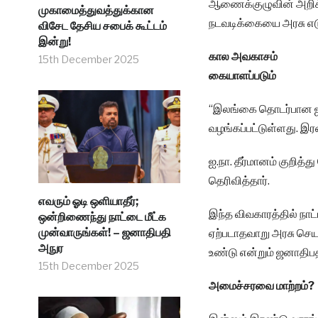
ஆணைக்குழுவின் அறி
முகாமைத்துவத்துக்கான
நடவடிக்கையை அரசு எடுக
விசேட தேசிய சபைக் கூட்டம்
இன்று!
கால அவகாசம்
15th December 2025
கையாளப்படும்
“இலங்கை தொடர்பான ஐ.ந
வழங்கப்பட்டுள்ளது. இர
ஐ.நா. தீர்மானம் குறித
தெரிவித்தார்.
எவரும் ஓடி ஒளியாதீர்;
இந்த விவகாரத்தில் நாட்
ஒன்றிணைந்து நாட்டை மீட்க
முன்வாருங்கள்! – ஜனாதிபதி
ஏற்படாதவாறு அரசு செயற்
அநுர
உண்டு என்றும் ஜனாதிபத
15th December 2025
அமைச்சரவை மாற்றம்?