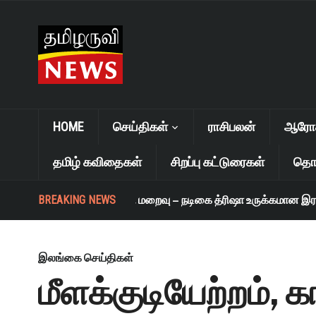
HOME
செய்திகள்
ராசிபலன்
ஆரோக்
தமிழ் கவிதைகள்
சிறப்பு கட்டுரைகள்
தொழ
BREAKING NEWS
எஸ். ஜானகி மறைவு – நடிகை த்ரிஷா உருக்கமான இரங்கல
இலங்கை செய்திகள்
மீளக்குடியேற்றம்