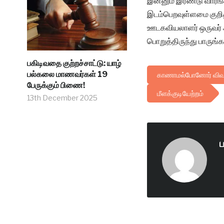
இன்னும் இரண்டு வாரங்க
இடம்பெறவுள்ளமை குறித்
ஊடகவியலாளர் ஒருவர் அ
பொறுத்திருந்து பாருங்க
பகிடிவதை குற்றச்சாட்டு: யாழ்
பல்கலை மாணவர்கள் 19
காணாமல்போனோர் விவகார
பேருக்கும் பிணை!
மீளக்குடியேற்றம்
13th December 2025
ப