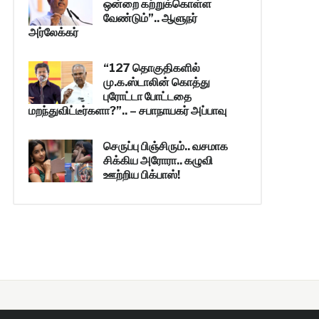
ஒன்றை கற்றுக்கொள்ள
வேண்டும்”.. ஆளுநர்
அர்லேக்கர்
“127 தொகுதிகளில்
மு.க.ஸ்டாலின் கொத்து
புரோட்டா போட்டதை
மறந்துவிட்டீர்களா?”.. – சபாநாயகர் அப்பாவு
செருப்பு பிஞ்சிரும்.. வசமாக
சிக்கிய அரோரா.. கழுவி
ஊற்றிய பிக்பாஸ்!