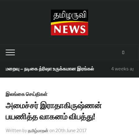
 மறைவு – நடிகை த்ரிஷா உருக்கமான இரங்கல்
4 weeks ago
இலங்கை செய்திகள்
அமைச்சர் இராதாகிருஷ்ணன்
பயணித்த வாகனம் விபத்து!
Written by
தமிழ்மாறன்
on
20th June 2017