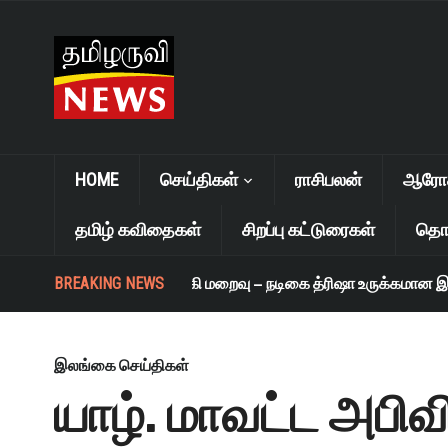
HOME
செய்திகள்
ராசிபலன்
ஆரோக்
தமிழ் கவிதைகள்
சிறப்பு கட்டுரைகள்
தொழ
BREAKING NEWS
எஸ். ஜானகி மறைவு – நடிகை த்ரிஷா உருக்கமான இரங்
இலங்கை செய்திகள்
யாழ். மாவட்ட அபிவிர