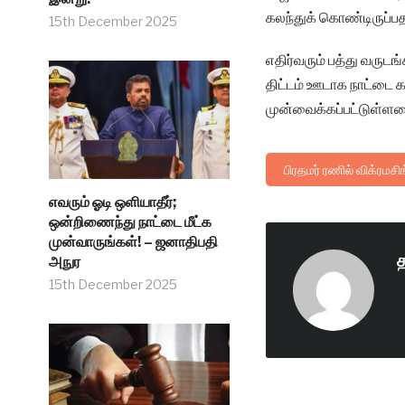
கலந்துக் கொண்டிருப்பதா
15th December 2025
எதிர்வரும் பத்து வரு
திட்டம் ஊடாக நாட்டை கட
முன்வைக்கப்பட்டுள்ளமை
பிரதமர் ரணில் விக்ரமசி
எவரும் ஓடி ஒளியாதீர்;
ஒன்றிணைந்து நாட்டை மீட்க
முன்வாருங்கள்! – ஜனாதிபதி
அநுர
15th December 2025