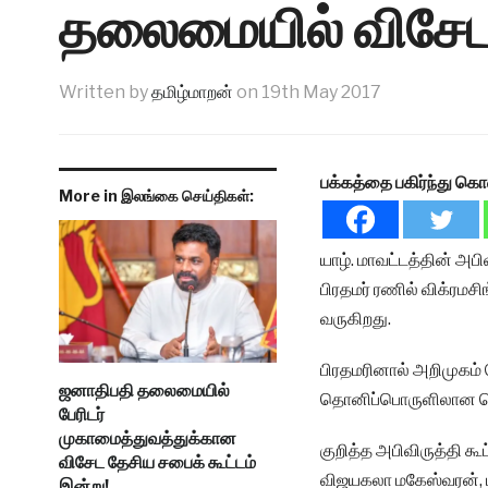
தலைமையில் விசேட 
Written by
தமிழ்மாறன்
on
19th May 2017
பக்கத்தை பகிர்ந்து கொ
More in இலங்கை செய்திகள்:
யாழ். மாவட்டத்தின் அப
பிரதமர் ரணில் விக்ரமச
வருகிறது.
பிரதமரினால் அறிமுகம் 
ஜனாதிபதி தலைமையில்
தொனிப்பொருளிலான பொருளா
பேரிடர்
முகாமைத்துவத்துக்கான
குறித்த அபிவிருத்தி கூ
விசேட தேசிய சபைக் கூட்டம்
விஜயகலா மகேஸ்வரன், ம
இன்று!