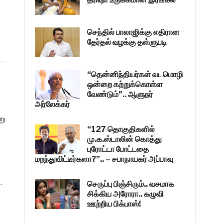
செந்தில் பாலாஜிக்கு எதிரான
தேர்தல் வழக்கு தள்ளுபடி
“தென்னிந்தியர்கள் வடமொழி
ஒன்றை கற்றுக்கொள்ள
வேண்டும்”.. ஆளுநர்
அர்லேக்கர்
று
“127 தொகுதிகளில்
மு.க.ஸ்டாலின் கொத்து
புரோட்டா போட்டதை
மறந்துவிட்டீர்களா?”.. – சபாநாயகர் அப்பாவு
.
செருப்பு பிஞ்சிரும்.. வசமாக
சிக்கிய அரோரா.. கழுவி
ஊற்றிய பிக்பாஸ்!