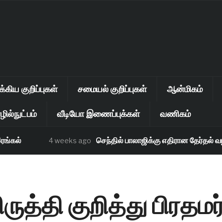
கிய குறிப்புகள்
சமையல் குறிப்புகள்
ஆன்மிகம்
ில்நுட்பம்
வீடியோ இணைப்புக்கள்
வணிகம்
கல்
செந்தில் பாலாஜிக்கு எதிரான தேர்தல் வழக்க
4 weeks ago
ுத்தி குறித்து பிரதமர