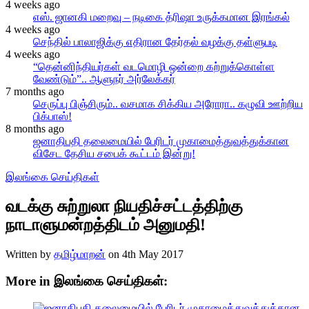
4 weeks ago
எஸ். ஜானகி மறைவு – நடிகை த்ரிஷா உருக்கமான இரங்கல்
4 weeks ago
செந்தில் பாலாஜிக்கு எதிரான தேர்தல் வழக்கு தள்ளுபடி
4 weeks ago
“தென்னிந்தியர்கள் வடமொழி ஒன்றை கற்றுக்கொள்ள
வேண்டும்”.. ஆளுநர் அர்லேக்கர்
7 months ago
செருப்பு பிஞ்சிரும்.. வசமாக சிக்கிய அரோரா.. கழுவி ஊற்றிய
பிக்பாஸ்!
8 months ago
ஜனாதிபதி தலைமையில் பேரிடர் முகாமைத்துவத்துக்கான
விசேட தேசிய சபைக் கூட்டம் இன்று!
இலங்கை செய்திகள்
வடக்கு சுற்றுலா நியதிச்சட்டத்திற்கு
நாடாளுமன்றத்திடம் அனுமதி!
Written by
தமிழ்மாறன்
on
4th May 2017
More in இலங்கை செய்திகள்: