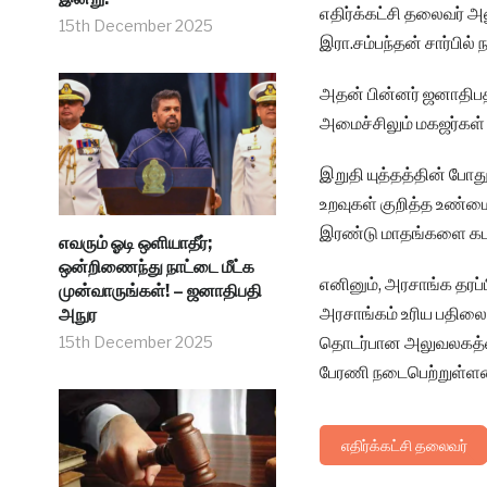
எதிர்க்கட்சி தலைவர் அ
15th December 2025
இரா.சம்பந்தன் சார்பில் 
அதன் பின்னர் ஜனாதிபத
அமைச்சிலும் மகஜர்கள்
இறுதி யுத்தத்தின் போ
உறவுகள் குறித்த உண்மை
இரண்டு மாதங்களை கடந்
எவரும் ஓடி ஒளியாதீர்;
ஒன்றிணைந்து நாட்டை மீட்க
எனினும், அரசாங்க தரப்
முன்வாருங்கள்! – ஜனாதிபதி
அரசாங்கம் உரிய பதிலை
அநுர
15th December 2025
தொடர்பான அலுவலகத்தை வ
பேரணி நடைபெற்றுள்ளமை
எதிர்க்கட்சி தலைவர்