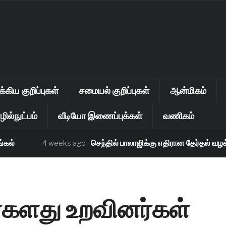
கிய குறிப்புகள்
சமையல் குறிப்புகள்
ஆன்மிகம்
ில்நுட்பம்
வீடியோ இணைப்புக்கள்
வணிகம்
்
செந்தில் பாலாஜிக்கு எதிரான தேர்தல் வழக்கு 
4 weeks ago
களது உறவினர்கள்