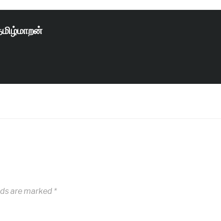
தமிழ்மாறன்
lds are marked
*