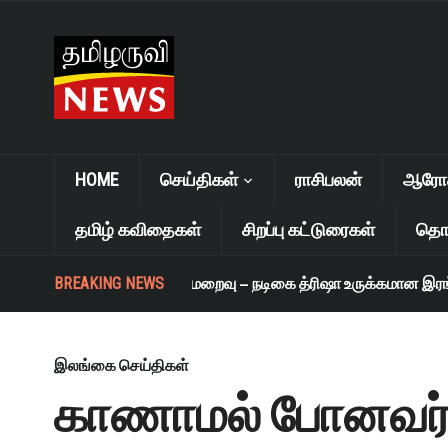
HOME
செய்திகள்
ராசிபலன்
ஆரோக்
தமிழ் கவிதைகள்
சிறப்பு கட்டுரைகள்
தொழ
BREAKING NEWS
எஸ். ஜானகி மறைவு – நடிகை த்ரிஷா உருக்கமான இரங்கல
இலங்கை செய்திகள்
காணாமல் போனவர்