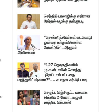
செந்தில் பாலாஜிக்கு எதிரான
தேர்தல் வழக்கு தள்ளுபடி
“தென்னிந்தியர்கள் வடமொழி
ஒன்றை கற்றுக்கொள்ள
வேண்டும்”.. ஆளுநர்
அர்லேக்கர்
ு
“127 தொகுதிகளில்
மு.க.ஸ்டாலின் கொத்து
புரோட்டா போட்டதை
மறந்துவிட்டீர்களா?”.. – சபாநாயகர் அப்பாவு
செருப்பு பிஞ்சிரும்.. வசமாக
ான
சிக்கிய அரோரா.. கழுவி
ஊற்றிய பிக்பாஸ்!