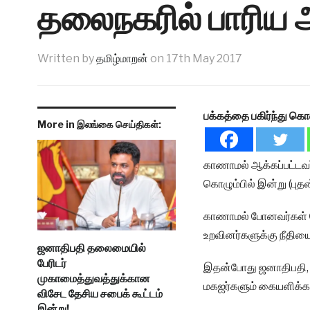
தலைநகரில் பாரிய ஆர
Written by
தமிழ்மாறன்
on
17th May 2017
பக்கத்தை பகிர்ந்து கொ
More in இலங்கை செய்திகள்:
காணாமல் ஆக்கப்பட்டவர்
கொழும்பில் இன்று (பு
காணாமல் போனவர்கள் த
உறவினர்களுக்கு நீதியை 
ஜனாதிபதி தலைமையில்
பேரிடர்
இதன்போது ஜனாதிபதி, 
முகாமைத்துவத்துக்கான
மகஜர்களும் கையளிக்கப
விசேட தேசிய சபைக் கூட்டம்
இன்று!