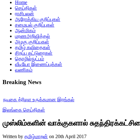
Home
செய்திகள்
ராசிபலன்
ஆரோக்கிய குறிப்புகள்
சமையல் குறிப்புகள்
ஆன்மிகம்
மரணஅறிவித்தல்
அழகு குறிப்புகள்
தமிழ் கவிதைகள்
சிறப்பு கட்டுரைகள்
தொழில்நுட்பம்
வீடியோ இணைப்புக்கள்
வணிகம்
Breaking News
டிகை த்ரிஷா உருக்கமான இரங்கல்
இலங்கை செய்திகள்
திரான தேர்தல் வழக்கு தள்ளுபடி
முஸ்லிம்களின் வாக்குகளால் சுதந்திரக்கட்சிய
டமொழி ஒன்றை கற்றுக்கொள்ள வேண்டும்”.. ஆளுநர் அர்லேக்கர்
வசமாக சிக்கிய அரோரா.. கழுவி ஊற்றிய பிக்பாஸ்!
Written by
தமிழ்மாறன்
on
20th April 2017