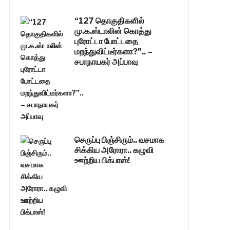
“127 தொகுதிகளில்
மு.க.ஸ்டாலின் கொத்து
புரோட்டா போட்டதை
மறந்துவிட்டீர்களா?”.. –
சபாநாயகர் அப்பாவு
செருப்பு பிஞ்சிரும்.. வசமாக
சிக்கிய அரோரா.. கழுவி
ஊற்றிய பிக்பாஸ்!