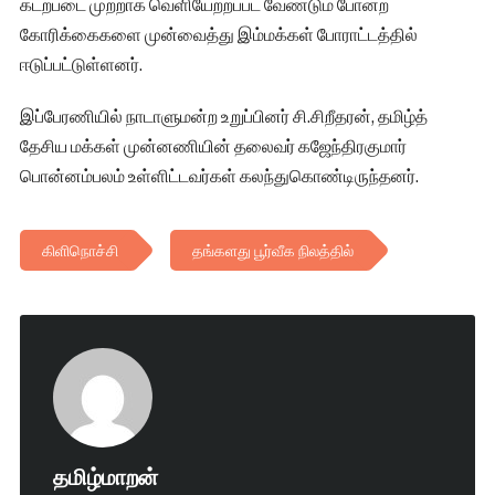
கடற்படை முற்றாக வெளியேற்றப்பட வேண்டும் போன்ற
கோரிக்கைகளை முன்வைத்து இம்மக்கள் போராட்டத்தில்
ஈடுப்பட்டுள்ளனர்.
இப்பேரணியில் நாடாளுமன்ற உறுப்பினர் சி.சிறீதரன், தமிழ்த்
தேசிய மக்கள் முன்னணியின் தலைவர் கஜேந்திரகுமார்
பொன்னம்பலம் உள்ளிட்டவர்கள் கலந்துகொண்டிருந்தனர்.
கிளிநொச்சி
தங்களது பூர்வீக நிலத்தில்
தமிழ்மாறன்