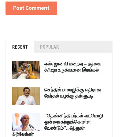
RECENT
POPULAR
எஸ். ஜானகி மறைவு – நடிகை
த்ரிஷா உருக்கமான இரங்கல்
செந்தில் பாலாஜிக்கு எதிரான
தேர்தல் வழக்கு தள்ளுபடி
“தென்னிந்தியர்கள் வடமொழி
ஒன்றை கற்றுக்கொள்ள
வேண்டும்”.. ஆளுநர்
அர்லேக்கர்