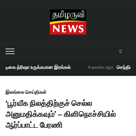
நடிகை த்ரிஷா உருக்கமான இரங்கல்
செந்தில் பா
4 weeks ago
இலங்கை செய்திகள்
‘பூர்வீக நிலத்திற்குச் செல்ல
அனுமதிக்கவும்’ – கிளிநொச்சியில்
ஆர்ப்பாட்ட பேரணி