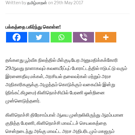
Written by
தமிழ்மாறன்
on
29th May 2017
பக்கத்தை பகிர்ந்து கொள்ள!
தங்களது பூர்வீக நிலத்தில் மீள்குடியேற அனுமதிக்கக்கோரி
29ஆவது நாளாகவும் கவனயீர்ப்புப் போராட்டத்தில் ஈடுபட்டு வரும்
இரணைதீவு மக்கள், அரசியல் தலைவர்கள் மற்றும் அரச
அதிகாரிகளுக்கு அழுத்தம் கொடுக்கும் வகையில் இன்று
(திங்கட்கிழமை) கிளிநொச்சியில் பேரணி ஒன்றினை
முன்னெடுத்தனர்.
கிளிநொச்சி திரேசாம்பாள் ஆலய முன்றலிலிருந்து ஆரம்பமான
குறித்த பேரணி, கிளிநொச்சி மாவட்டச் செயலகத்தை
சென்றடைந்து அங்கு மாவட்ட அரச அதிபரிடமும் மகஜரும்