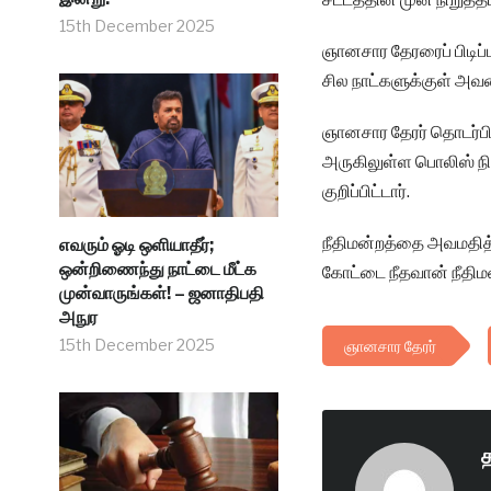
15th December 2025
ஞானசார தேரரைப் பிடிப்ப
சில நாட்களுக்குள் அவர
ஞானசார தேரர் தொடர்ப
அருகிலுள்ள பொலிஸ் நி
குறிப்பிட்டார்.
நீதிமன்றத்தை அவமதித்
எவரும் ஓடி ஒளியாதீர்;
ஒன்றிணைந்து நாட்டை மீட்க
கோட்டை நீதவான் நீதிமன
முன்வாருங்கள்! – ஜனாதிபதி
அநுர
15th December 2025
ஞானசார தேரர்