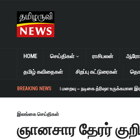
HOME
செய்திகள்
ராசிபலன்
ஆரோக்
தமிழ் கவிதைகள்
சிறப்பு கட்டுரைகள்
தொழ
BREAKING NEWS
எஸ். ஜானகி மறைவு – நடிகை த்ரிஷா உருக்கமான இரங்க
இலங்கை செய்திகள்
ஞானசார தேரர் குறி