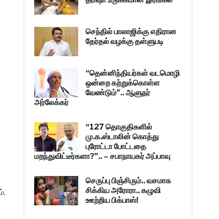
செந்தில் பாலாஜிக்கு எதிரான
தேர்தல் வழக்கு தள்ளுபடி
“தென்னிந்தியர்கள் வடமொழி
ஒன்றை கற்றுக்கொள்ள
வேண்டும்”.. ஆளுநர்
அர்லேக்கர்
“127 தொகுதிகளில்
மு.க.ஸ்டாலின் கொத்து
புரோட்டா போட்டதை
மறந்துவிட்டீர்களா?”.. – சபாநாயகர் அப்பாவு
செருப்பு பிஞ்சிரும்.. வசமாக
சிக்கிய அரோரா.. கழுவி
்.
ஊற்றிய பிக்பாஸ்!