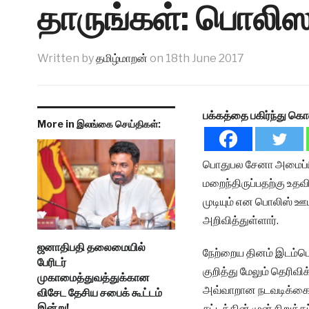
தாருங்கள்: பொலி
Written by
தமிழ்மாறன்
on
18th June 2017
பக்கத்தை பகிர்ந்து கொ
More in இலங்கை செய்திகள்:
பொதுபல சேனா அமைப்ப
மறைந்திருப்பதற்கு உதவ
முடியும் என பொலிஸ் ஊட
அறிவித்துள்ளார்.
ஜனாதிபதி தலைமையில்
நேற்றைய தினம் இடம்பெ
பேரிடர்
குறித்து மேலும் தெரிவிக
முகாமைத்துவத்துக்கான
அவ்வாறான நடவடிக்கையி
விசேட தேசிய சபைக் கூட்டம்
இன்று!
சட்டத்தின் முன் நிறுத்த