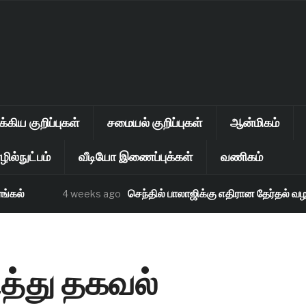
கிய குறிப்புகள்
சமையல் குறிப்புகள்
ஆன்மிகம்
ில்நுட்பம்
வீடியோ இணைப்புக்கள்
வணிகம்
ல்
செந்தில் பாலாஜிக்கு எதிரான தேர்தல் வழக்கு
4 weeks ago
த்து தகவல்