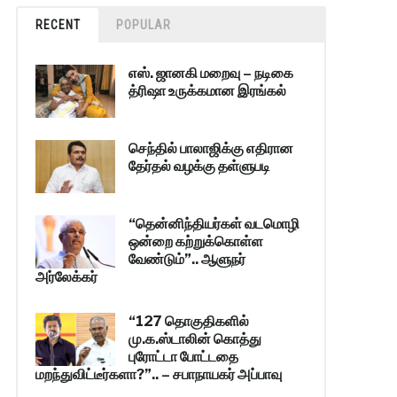
RECENT
POPULAR
எஸ். ஜானகி மறைவு – நடிகை
த்ரிஷா உருக்கமான இரங்கல்
செந்தில் பாலாஜிக்கு எதிரான
தேர்தல் வழக்கு தள்ளுபடி
“தென்னிந்தியர்கள் வடமொழி
ஒன்றை கற்றுக்கொள்ள
வேண்டும்”.. ஆளுநர்
அர்லேக்கர்
“127 தொகுதிகளில்
மு.க.ஸ்டாலின் கொத்து
புரோட்டா போட்டதை
மறந்துவிட்டீர்களா?”.. – சபாநாயகர் அப்பாவு