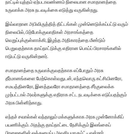
நாட்டில் யுத்தம் ஏற்படாவண்ணம் நிலையான சமாதானத்தை
உருவாக்க அரசு நடவடிக்கை எடுத்து வருகின்றது.
இவ்வாறான அபிவிருத்தித் திட்டங்கள் முன்னெடுக்கப்பட்டு வரும்
நிலையில், பிற்போக்குவாதிகள் அரசாங்கத்தை
வெறுப்புக்குள்ளாக்கி, இழந்த அதிகாரத்தை மீண்டும்
பெறுவதற்காக தாய்நாட்டுக்கு எதிரான பொய்ப் பிரசாரங்களில்
ஈடுபட்டு வருகின்றனர்.
சமாதானத்தை உருவாக்குவதற்காக எப்போதும் அரசு
தீர்மானங்களை மேற்கொள்வதுடன், எந்தவொரு கட்சியினரோ,
சமயத்தினரோ, இனத்தவரோ சமாதானத்தை சீர்குலைக்க
முற்பட்டால் அவர்களுக்கு எதிராக சட்ட நடவடிக்கை எடுப்பதற்கும்
அரசு பின்னிற்காது.
எந்தச் சவால்கள் வந்தாலும் மக்களுக்காக அரசு முன்னோக்கிப்
பயணிக்கும். அதற்கு தாய்நாட்டை நேசிக்கும் இலங்கைப்
பிரஜைகளின் ஒத்துழைப்பு அவசியமாகும்” – என்றார்.