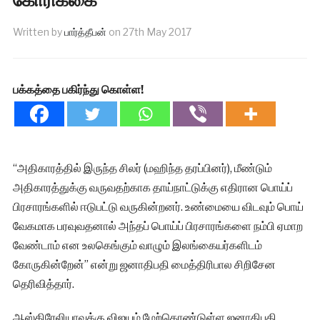
Written by
பார்த்தீபன்
on
27th May 2017
பக்கத்தை பகிர்ந்து கொள்ள!
“அதிகாரத்தில் இருந்த சிலர் (மஹிந்த தரப்பினர்), மீண்டும்
அதிகாரத்துக்கு வருவதற்காக தாய்நாட்டுக்கு எதிரான பொய்ப்
பிரசாரங்களில் ஈடுபட்டு வருகின்றனர். உண்மையை விடவும் பொய்
வேகமாக பரவுவதனால் அந்தப் பொய்ப் பிரசாரங்களை நம்பி ஏமாற
வேண்டாம் என உலகெங்கும் வாழும் இலங்கையர்களிடம்
கோருகின்றேன்” என்று ஜனாதிபதி மைத்திரிபால சிறிசேன
தெரிவித்தார்.
ஆஸ்திரேலியாவுக்கு விஜயம் மேற்கொண்டுள்ள ஜனாதிபதி