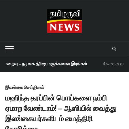
 மறைவு – நடிகை த்ரிஷா உருக்கமான இரங்கல்
ச
4 weeks ago
இலங்கை செய்திகள்
மஹிந்த தரப்பின் பொய்களை நம்பி
ஏமாற வேண்டாம்! – ஆஸியில் வைத்து
இலங்கையர்களிடம் மைத்திரி
கோரிக்கை