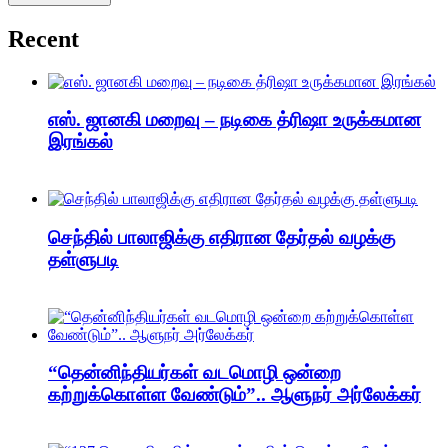
Recent
எஸ். ஜானகி மறைவு – நடிகை த்ரிஷா உருக்கமான
இரங்கல்
செந்தில் பாலாஜிக்கு எதிரான தேர்தல் வழக்கு
தள்ளுபடி
“தென்னிந்தியர்கள் வடமொழி ஒன்றை
கற்றுக்கொள்ள வேண்டும்”.. ஆளுநர் அர்லேக்கர்