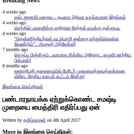
Breaking News
4 weeks ago
எஸ். ஜானகி மறைவு – நடிகை த்ரிஷா உருக்கமான இரங்கல்
4 weeks ago
செந்தில் பாலாஜிக்கு எதிரான தேர்தல் வழக்கு தள்ளுபடி
4 weeks ago
“தென்னிந்தியர்கள் வடமொழி ஒன்றை கற்றுக்கொள்ள
வேண்டும்”.. ஆளுநர் அர்லேக்கர்
7 months ago
செருப்பு பிஞ்சிரும்.. வசமாக சிக்கிய அரோரா.. கழுவி ஊற்றிய
பிக்பாஸ்!
8 months ago
ஜனாதிபதி தலைமையில் பேரிடர் முகாமைத்துவத்துக்கான
விசேட தேசிய சபைக் கூட்டம் இன்று!
இலங்கை செய்திகள்
பண்டாரநாயக்க ஏற்றுக்கொண்ட சமஷ்டி
முறையை மைத்திரி எதிர்ப்பது ஏன்
Written by
தமிழ்மாறன்
on
4th April 2017
More in இலங்கை செய்திகள்: