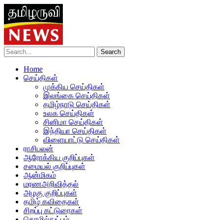
Home
செய்திகள்
முக்கிய செய்திகள்
இலங்கை செய்திகள்
தமிழ்நாடு செய்திகள்
உலக செய்திகள்
சினிமா செய்திகள்
இந்தியா செய்திகள்
விளையாட்டு செய்திகள்
ராசிபலன்
ஆரோக்கிய குறிப்புகள்
சமையல் குறிப்புகள்
ஆன்மிகம்
மரணஅறிவித்தல்
அழகு குறிப்புகள்
தமிழ் கவிதைகள்
சிறப்பு கட்டுரைகள்
தொழில்நுட்பம்