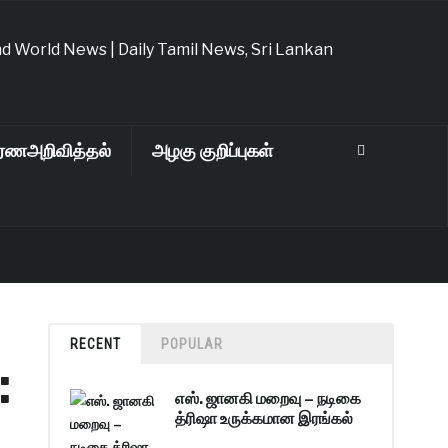
ரணஅறிவித்தல்
அழகு குறிப்புகள்
RECENT
POPULAR
:
எஸ். ஜானகி மறைவு – நடிகை
த்ரிஷா உருக்கமான இரங்கல்