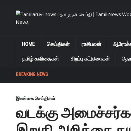
HOME
செய்திகள்
ராசிபலன்
ஆரோக்கி
தமிழ் கவிதைகள்
சிறப்பு கட்டுரைகள்
தொழ
BREAKING NEWS
இலங்கை செய்திகள்
வடக்கு அமைச்சர்கள்
இறுதி அறிக்கை தய