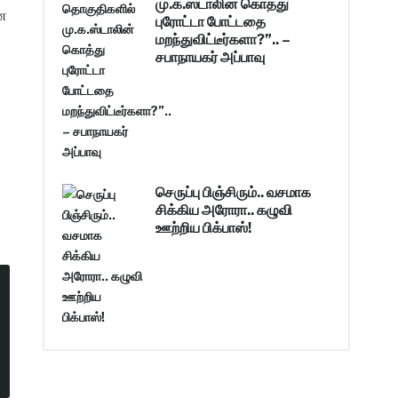
மு.க.ஸ்டாலின் கொத்து
என
புரோட்டா போட்டதை
மறந்துவிட்டீர்களா?”.. –
சபாநாயகர் அப்பாவு
செருப்பு பிஞ்சிரும்.. வசமாக
சிக்கிய அரோரா.. கழுவி
ஊற்றிய பிக்பாஸ்!