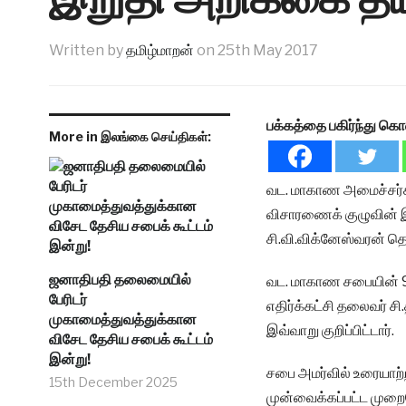
Written by
தமிழ்மாறன்
on
25th May 2017
பக்கத்தை பகிர்ந்து கொ
More in இலங்கை செய்திகள்:
வட. மாகாண அமைச்சர்கள்
விசாரணைக் குழுவின் இ
சி.வி.விக்னேஸ்வரன் தெர
ஜனாதிபதி தலைமையில்
வட. மாகாண சபையின் 9
பேரிடர்
எதிர்க்கட்சி தலைவர் ச
முகாமைத்துவத்துக்கான
இவ்வாறு குறிப்பிட்டார்.
விசேட தேசிய சபைக் கூட்டம்
இன்று!
சபை அமர்வில் உரையாற்ற
15th December 2025
முன்வைக்கப்பட்ட முறைக