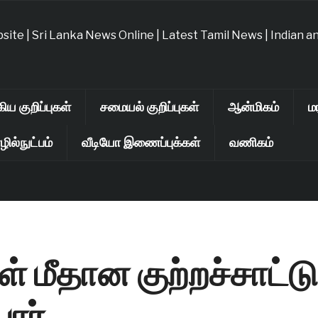
ய குறிப்புகள்
சமையல் குறிப்புகள்
ஆன்மிகம்
ம
ில்நுட்பம்
வீடியோ இணைப்புக்கள்
வணிகம்
 மீதான குற்றச்சாட்டு
ார்