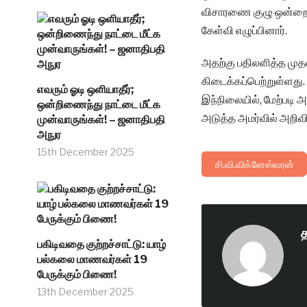
விசாரணை குழு ஒன்றை உ
கேள்வி எழுப்பினார்.
அதற்கு பதிலளித்த முத
கிடைக்கப்பெற்றுள்ளது.
எவரும் ஓடி ஒளியாதீர்;
இந்நிலையில், மேற்படி 
ஒன்றிணைந்து நாட்டை மீட்க
அடுத்த அமர்வில் அறிவிக
முன்வாருங்கள்! – ஜனாதிபதி
அநுர
15th December 2025
சி.வி.விக்னேஸ்வரன்
பகிடிவதை குற்றச்சாட்டு: யாழ்
பல்கலை மாணவர்கள் 19
பேருக்கும் பிணை!
13th December 2025